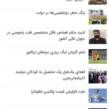
زنگ خطر دوتابعیتی‌ها در دولت
تایید حکم قصاص قاتل متخصص قلب یاسوجی در
دیوان عالی کشور
تمام گلزنان لیگ‌ برتری سپاهان-تراکتور
اهدای یک‌هزار پک تحصیل به کودکان نیازمند
آذربایجان‌غربی
علت افزایش قیمت واکسن انفلوآنزا