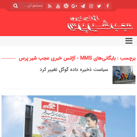
برچسب : بایگانی‌های MMS - آژانس خبری عجب شیر پرس
سیاست ذخیره داده گوگل تغییر کرد