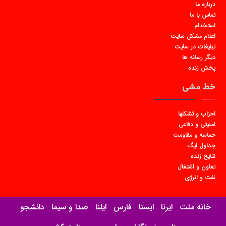
درباره ما
تماس با ما
استخدام
اعلام مشکل سایت
تبلیغات در سایت
دیگر رسانه ها
پخش زنده
خط مشی
احزاب و تشکلها
امنیتی و دفاعی
حماسه و مقاومت
جداول لیگ
نتایج زنده
تعاون و اشتغال
نفت و انرژی
خانه ملت
ایرنا
ایسنا
فارس
ایلنا
صدا و سیما
دانشجو