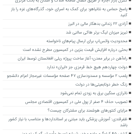
کنترل بازار اجاره از طریق اتصال سامانه املاک و اسکان به بانک مرکزی
پاسخ حماس به نتانیاهو: برای کمک به اسرای خود، گذرگاه‌های غزه را باز
کنید
آزادی ۲۲ زندانی بدهکار مالی در البرز
تبریز میزبان لیگ برتر هاکی سالنی شد
محدودیت واتس‌اپ برای ارسال پیام‌های ناخواسته
بحثی درباره افزایش قیمت بنزین در کمیسیون مطرح نشده است
راه‌آهن در برابر معدن؛ آغاز ساخت پروژه ریلی افغانستان توسط ایران
دولت چهاردهم هیچ خط قرمزی جز «ایران» ندارد
پلمب ۲ مؤسسه و مسدودسازی ۴۷ صفحه مؤسسات غیرمجاز اعزام دانشجو
زنگ خطر دوتابعیتی‌ها در دولت
ناترازی سنگین برق به زودی تمام نمی‌شود
تصویب حذف ۴ صفر از پول ملی در کمیسیون اقتصادی مجلس
مزایای کنتورهای هوشمند برای مشترکان چیست؟
ظفرقندی: آموزش پزشکی باید مبتنی بر استانداردها و متناسب با نیاز کشور
باشد
کشف ۴۵ کیلوگرم ماده مخدر شیشه توسط مأموران گمرک نوردوز