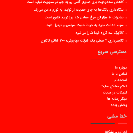
کاهش محدودیت برق صنایع، گامی رو به جلو در مدیریت تولید است
بنگاه‌داری بانک‌ها به جای حمایت از تولید، به تورم دامن می‌زند
صادرات ۱۰ هزار تن مرغ معادل ۱.۵ روز تولید کشور است
سهام عدالت نباید به حیاط خلوت سیاسیون تبدیل شود
کالابرگ سه گروه فردا شارژ می‌شود
کلاهبرداری ۴ همتی یک شرکت مهاجرتی؛ ۳۰۰ شاکی تاکنون
دسترسی سریع
درباره ما
تماس با ما
استخدام
اعلام مشکل سایت
تبلیغات در سایت
دیگر رسانه ها
پخش زنده
خط مشی
احزاب و تشکلها