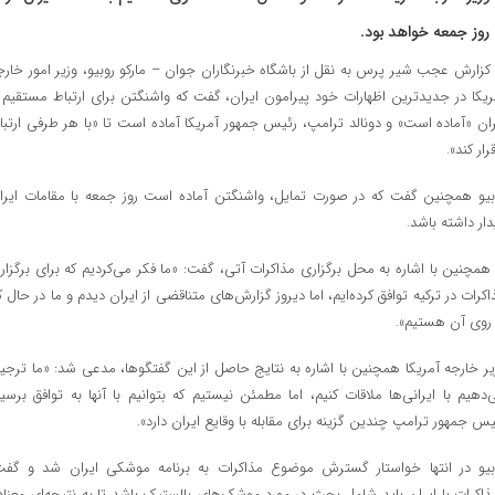
روز جمعه خواهد بود.
 کزارش عجب شیر پرس به نقل از باشگاه خبرنگاران جوان – مارکو روبیو، وزیر امور خارج
ریکا در جدیدترین اظهارات خود پیرامون ایران، گفت که واشنگتن برای ارتباط مستقیم ب
ران «آماده است» و دونالد ترامپ، رئیس جمهور آمریکا آماده است تا «با هر طرفی ارتبا
رار کند».
بیو همچنین گفت که در صورت تمایل، واشنگتن آماده است روز جمعه با مقامات ایرا
دار داشته باشد.
 همچنین با اشاره به محل برگزاری مذاکرات آتی، گفت: «ما فکر می‌کردیم که برای برگزار
اکرات در ترکیه توافق کرده‌ایم، اما دیروز گزارش‌های متناقضی از ایران دیدم و ما در حال کا
 روی آن هستیم».
یر خارجه آمریکا همچنین با اشاره به نتایج حاصل از این گفتگوها، مدعی شد: «ما ترجی
‌دهیم با ایرانی‌ها ملاقات کنیم، اما مطمئن نیستیم که بتوانیم با آنها به توافق برسیم
یس جمهور ترامپ چندین گزینه برای مقابله با وقایع ایران دارد».
بیو در انتها خواستار گسترش موضوع مذاکرات به برنامه موشکی ایران شد و گفت
ذاکرات با ایران باید شامل بحث در مورد موشک‌های بالستیک باشد تا به نتیجه‌ای معنادا