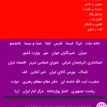
امنیتی و دفاعی
حماسه و مقاومت
جداول لیگ
نتایج زنده
تعاون و اشتغال
نفت و انرژی
خانه ملت
ایرنا
ایسنا
فارس
ایلنا
صدا و سیما
دانشجو
میزان
خبرنگاران جوان
مهر
وزارت کشور
استانداری آذربایجان شرقی
شورای اسلامی تبریز
اقتصاد ایران
تابناک
بورس کالای ایران
خبر آنلاین
الف
حضرت آیت الله خامنه ای
دفتر مقام معظم رهبری
دولت
ریاست جمهوری
اخبار وزارتخانه
مرکز آمار ایران
آریا
تمام حقوق این وب سایت برای آژانس خبری عجب شیر محفوظ است.