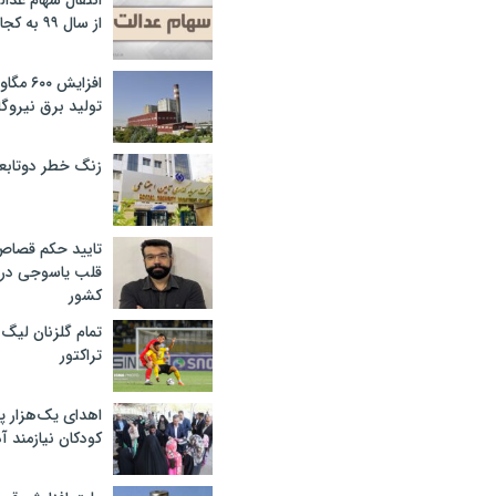
انتقال سهام عدا
از سال ۹۹ به کجا رسید؟
افزایش ۰
تولید برق نیروگا
زنگ خطر دوتابعی
تایید حکم قصا
قلب یاسوجی در د
کشور
تمام گلزنان لیگ‌
تراکتور
اهدای یک‌هزار 
کودکان نیازمند آ