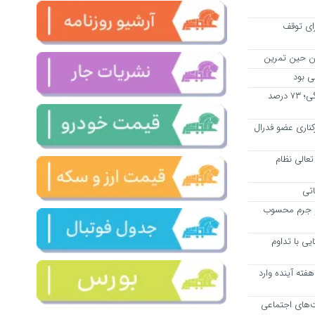
رای توقف
ان حین تمرین
ی بود
افزایش مستمری با طلاق‌های ساختگی؛ ۷۳ درصد
کناری عضو فدرال
تعالی نظام
اتی
و جرم محسوب
یی با تداوم
 هفته آینده وارد
ت‌های اجتماعی