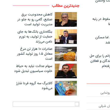
مت واکسن
جدیدترین مطالب
کاهش محدودیت برق
سقوط در رتبه
صنایع، گامی رو به جلو در
ا
مدیریت تولید است
بنگاه‌داری بانک‌ها به جای
حمایت از تولید، به تورم
 اما مسکن
دامن می‌زند
شد
صادرات ۱۰ هزار تن مرغ
معادل ۱.۵ روز تولید کشور
انم را برای حل
است
دگان و فعالان
سهام عدالت نباید به حیاط
فته‌ام
خلوت سیاسیون تبدیل شود
کالابرگ سه گروه فردا شارژ
می‌شود
رونمایی