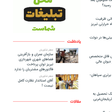
لت متوفیان بعد
۶۰ مگاواتی ظرفیت
ه حرارتی تبریز
تی‌ها در دولت
یادداشت
جعفر شکوریان
سازمان عمران و بازآفرینی
ص قاتل متخصص
فضاهای شهری شهرداری
یوان عالی
تبریز توان پرداخت
فاکتورهای مشتریان را ندارد
 برتری سپاهان-
جعفر شکوریان
آقای استاندار نظارت کامل
نیست !
پک تحصیل به
ذربایجان‌غربی
مقالات