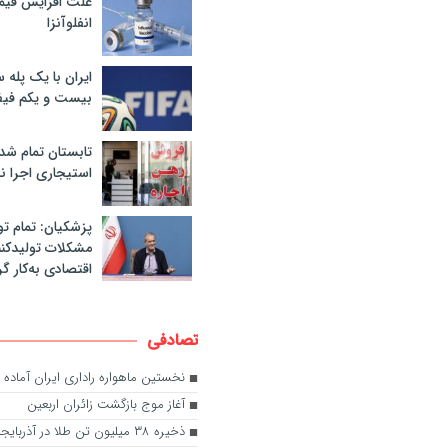
علت افزایش قی
انفلوآنزا
ایران با یک پله 
بیست و یکم فیف
تابستان تمام شد
استیجاری اجرا ن
پزشکیان: تمام تو
مشکلات تولیدکنن
اقتصادی به‌کار گر
تصادفی
نخستین ماهواره راداری ایران آماده 
آغاز موج بازگشت زائران اربعین
ذخیره ۳۸ میلیون تن طلا در آذربایجان شرقی