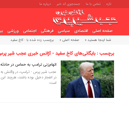
تازه
تماس با ما
جستجوی کد خبر
درباره ما
صفحه اصلی
اقتصادی
سیاسی
فرهنگی
اجتماعی
ورزشی
بی
شما اینجا هستید »
صفحه اصلی »
برچسب زده شده با : کاخ سفید
برچسب : بایگانی‌های کاخ سفید - آژانس خبری عجب شیر پر
اتهام‌زنی ترامپ به حماس در حادثه
28 مهر 1404
عجب شیر پرس - ترامپ، در واکنش به
در انفجار دخیل بوده باشند، هرچند این 
است.