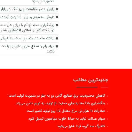
محقق نمی‌شود
پایان عصر معاملات پرریسک در بازار 
هوش مصنوعی، زبان اشاره و آینده نا
پزشکیان: تمام توانم را برای حل مش
تولیدکنندگان و فعالان اقتصادی به‌کار گ
ایالات متحده متجاوز است، نه قربانی
مهاجرانی: منافع ملی را قربانی رقاب
نکنید
جدیدترین مطالب
کاهش محدودیت برق صنایع، گامی رو به جلو در مدیریت تولید است
بنگاه‌داری بانک‌ها به جای حمایت از تولید، به تورم دامن می‌زند
صادرات ۱۰ هزار تن مرغ معادل ۱.۵ روز تولید کشور است
سهام عدالت نباید به حیاط خلوت سیاسیون تبدیل شود
کالابرگ سه گروه فردا شارژ می‌شود