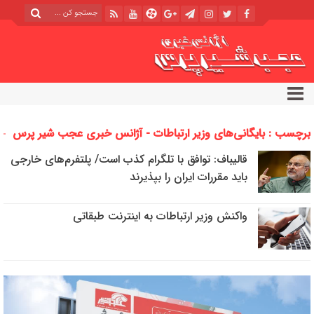
برچسب : بایگانی‌های وزیر ارتباطات - آژانس خبری عجب شیر پرس
قالیباف: توافق با تلگرام کذب است/ پلتفرم‌های خارجی
باید مقررات ایران را بپذیرند
واکنش وزیر ارتباطات به اینترنت طبقاتی