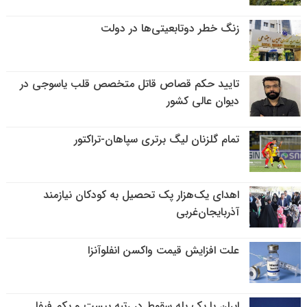
زنگ خطر دوتابعیتی‌ها در دولت
تایید حکم قصاص قاتل متخصص قلب یاسوجی در
دیوان عالی کشور
تمام گلزنان لیگ‌ برتری سپاهان-تراکتور
اهدای یک‌هزار پک تحصیل به کودکان نیازمند
آذربایجان‌غربی
علت افزایش قیمت واکسن انفلوآنزا
ایران با یک پله سقوط در رتبه بیست و یکم فیفا