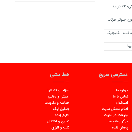
افزایش مستمری با طلاق‌های ساختگی؛ ۷۳ درصد
انون جلوتر حرکت
ه تمام الکترونیک
و!
دسترسی سریع
خط مشی
درباره ما
احزاب و تشکلها
تماس با ما
امنیتی و دفاعی
استخدام
حماسه و مقاومت
اعلام مشکل سایت
جداول لیگ
تبلیغات در سایت
نتایج زنده
دیگر رسانه ها
تعاون و اشتغال
پخش زنده
نفت و انرژی