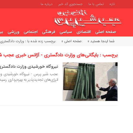
تازه
تماس با ما
جستجوی کد خبر
درباره ما
صفحه اصلی
اقتصادی
سیاسی
فرهنگی
اجتماعی
ورزشی
بی
شما اینجا هستید »
صفحه اصلی »
برچسب زده شده با : وزارت دادگستری
برچسب : بایگانی‌های وزارت دادگستری - آژانس خبری عجب ش
نیروگاه خورشیدی وزارت دادگستری 
15 شهریور 1404
عجب شیر پرس - نیروگاه خورشیدی وزا
انرژی‌های تجدیدپذیر به بهره‌برداری رسید.