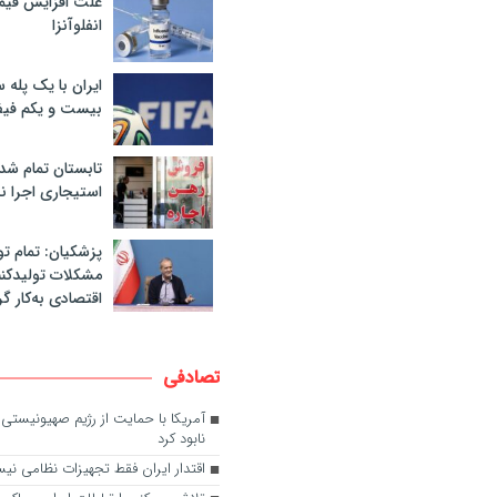
علت افزایش قی
انفلوآنزا
ایران با یک پله 
بیست و یکم فیف
تابستان تمام شد
استیجاری اجرا ن
پزشکیان: تمام تو
مشکلات تولیدکنن
اقتصادی به‌کار گر
تصادفی
آمریکا با حمایت از رژیم صهیونیستی م
نابود کرد
اقتدار ایران فقط تجهیزات نظامی ن