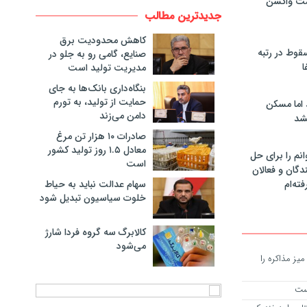
مت واکسن
جدیدترین مطالب
کاهش محدودیت برق
سقوط در رتبه
صنایع، گامی رو به جلو در
ا
مدیریت تولید است
بنگاه‌داری بانک‌ها به جای
حمایت از تولید، به تورم
 اما مسکن
دامن می‌زند
شد
صادرات ۱۰ هزار تن مرغ
معادل ۱.۵ روز تولید کشور
انم را برای حل
است
دگان و فعالان
سهام عدالت نباید به حیاط
فته‌ام
خلوت سیاسیون تبدیل شود
کالابرگ سه گروه فردا شارژ
می‌شود
یز مذاکره را
یست