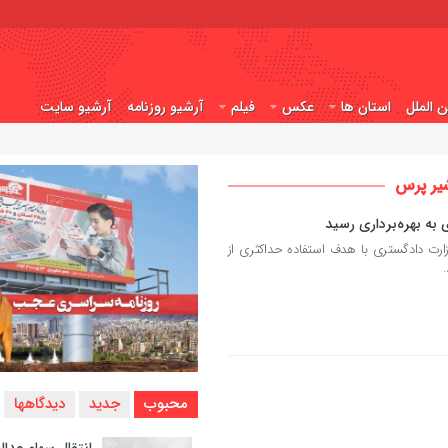
ن الملل
استان ها
عکس
فیلم
آرشیو روزنامه
آرشیو سایت
یر پرس
به بهره‌برداری رسید
رت دادگستری با هدف استفاده حداکثری از
محبوب
جدید
دیدگاهها