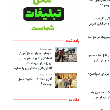
لت متوفیان بعد
۶۰ مگاواتی ظرفیت
ه حرارتی تبریز
تی‌ها در دولت
یادداشت
جعفر شکوریان
سازمان عمران و بازآفرینی
ص قاتل متخصص
فضاهای شهری شهرداری
یوان عالی
تبریز توان پرداخت
فاکتورهای مشتریان را ندارد
 برتری سپاهان-
جعفر شکوریان
آقای استاندار نظارت کامل
نیست !
پک تحصیل به
ذربایجان‌غربی
مقالات