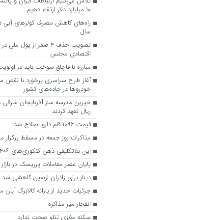
تلاش می‌کنیم ارتباطات ایران و پاکست
۱۰ میلیارد دلار ارتقاء دهیم
راه‌های کاهش مصرف کولرهای آبی در
سال
تصویب حذف ۴ صفر از پول ملی
اقتصادی مجلس
مبارزه با قاچاق سوخت باید در اولویت
آغاز طرح سراسری برخورد با نقص س
خودروها در جاده‌های کشور
ریال تعهد کردند
قیمت ۱۰۹۶ قلم دارو اصلاح شد
مذاکرات روز جمعه در مسقط برگزار 
این بلاتکلیفی ذهن کنکوری‌های ۱۴۰۶ را قفل کرد
پایان عصر معاملات پرریسک در بازار 
دینار برای زائران اربعین کاهشی شد
جزئیات جدید از یارانه کالابرگ آبان ما
انفجار میز مذاکره
سکته مغزی تتلو صحت ندارد