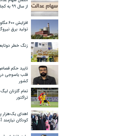
انتقال سهام عدا
از سال ۹۹ به کجا رسید؟
افزایش ۰
تولید برق نیروگا
زنگ خطر دوتابعی
تایید حکم قصا
قلب یاسوجی در د
کشور
تمام گلزنان لیگ‌
تراکتور
اهدای یک‌هزار 
کودکان نیازمند آ