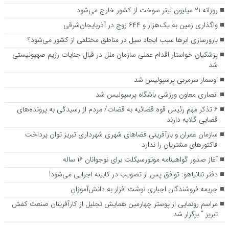
روزانه ۲۱ میلیون لیتر سوخت از کشور خارج می‌شود
واگذاری زمین به یک‌هزار و ۶۴۴ زوج در آذربایجان‌شرقی
بارورسازی ابر‌ها سبب ایجاد سیل در مناطق مختلفی از کشور می‌شود؟
پزشکیان خواستار اقدام عملی سازمان ملل در قبال جنایات رژیم صهیونیستی
شد
اوسمار سرمربی پرسپولیس شد
انصاری معاون ورزشی باشگاه پرسپولیس شد
۶ تذکر مهم رئیس قوه قضائیه به قضات/ مردم از رسیدگی به پرونده‌های
قضایی گلایه‌ دارند‌
سازمان عمران و بازآفرینی فضاهای شهری شهرداری تبریز توان پرداخت
فاکتورهای مشتریان را ندارد
آغاز صدور گواهینامه موتورسیکلت برای نوجوانان ۱۶ ساله
دفتر نتانیاهو: توافق پس از تصویب در کابینه اجرایی می‌شود!
جریمه فروشندگان اجباری نوشت افزار به دانش‌آموزان
مراسم رونمایی از پوستر چهارمین همایش تجلیل از کارآفرینان صنعت کفش
تبریز ” برگزار شد