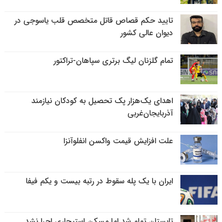
تایید حکم قصاص قاتل متخصص قلب یاسوجی در
دیوان عالی کشور
تمام گلزنان لیگ‌ برتری سپاهان-تراکتور
اهدای یک‌هزار پک تحصیل به کودکان نیازمند
آذربایجان‌غربی
علت افزایش قیمت واکسن انفلوآنزا
ایران با یک پله سقوط در رتبه بیست و یکم فیفا
تابستان تمام شد اما مسکن استیجاری اجرا نشد