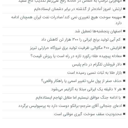
اتهام‌زنی ترامپ به حماس در حادثه رفح علی‌رغم تکذیب کاخ سفید
ارتش: امروز آماده‌تر از گذشته در برابر دشمنان ایستاده‌ایم
سهیمه سوخت هیچ تغییری نمی کند/صادرات نفت ایران همچنان ادامه
دارد
اصفهان پنجشنبه‌ها تعطیل شد
کم آبی تولید برنج ایرانی را ۳۰۰ هزار تن کاهش داد
افزایش ۶۰۰ مگاواتی ظرفیت تولید برق نیروگاه حرارتی تبریز
معادله پیچیده طلا؛ رکورد تازه در راه است یا ریزش قیمت؟
دلار فروشان تلگرام در دام پلیس
بازار طلا به ثبات نسبی رسیده است
حذف صفر از پول ملی؛ تغییر اسمی یا راهکار واقعی؟
هر ۷ دقیقه یک ایرانی مبتلا به آلزایمر می‌شود
با ادامه جنگ موافق نیستیم اما مقابل تهاجم ایستاده‌ایم
ادعای جنجالی آقای مترجم؛ برانکو دوست دارد به پرسپولیس برگردد
محدودیت سقف سوخت گیری موقتی است