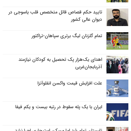
تایید حکم قصاص قاتل متخصص قلب یاسوجی در
دیوان عالی کشور
تمام گلزنان لیگ‌ برتری سپاهان-تراکتور
اهدای یک‌هزار پک تحصیل به کودکان نیازمند
آذربایجان‌غربی
علت افزایش قیمت واکسن انفلوآنزا
ایران با یک پله سقوط در رتبه بیست و یکم فیفا
تابستان تمام شد اما مسکن استیجاری اجرا نشد