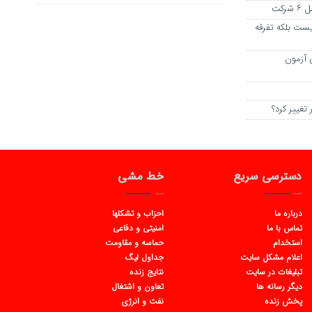
کت
یست بلکه تفرقه
 آزمون
تغییر کرد؟
دسترسی سریع
خط مشی
درباره ما
احزاب و تشکلها
تماس با ما
امنیتی و دفاعی
استخدام
حماسه و مقاومت
اعلام مشکل سایت
جداول لیگ
تبلیغات در سایت
نتایج زنده
دیگر رسانه ها
تعاون و اشتغال
پخش زنده
نفت و انرژی