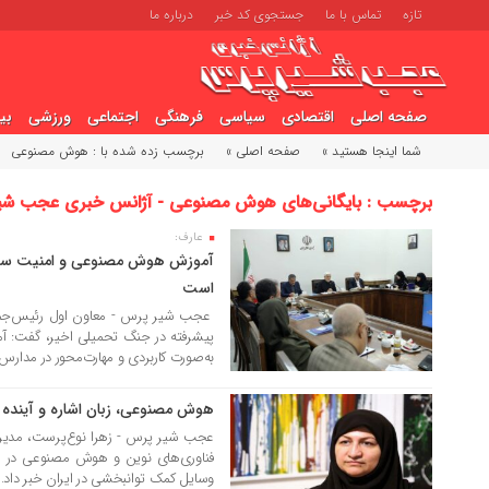
تازه
تماس با ما
جستجوی کد خبر
درباره ما
صفحه اصلی
اقتصادی
سیاسی
فرهنگی
اجتماعی
ورزشی
بی
شما اینجا هستید »
صفحه اصلی »
برچسب زده شده با : هوش مصنوعی
برچسب : بایگانی‌های هوش مصنوعی - آژانس خبری عجب شی
عارف:
10 تیر 1405
آموزش هوش مصنوعی و امنیت سای
است
عجب شیر پرس - معاون اول رئیس‌جمهور 
پیشرفته در جنگ تحمیلی اخیر، گفت: 
به‌صورت کاربردی و مهارت‌محور در مدارس 
هوش مصنوعی، زبان اشاره و آینده نا
10 مهر 1404
عجب شیر پرس - زهرا نوع‌پرست، مدیرک
فناوری‌های نوین و هوش مصنوعی در ارت
وسایل کمک توانبخشی در ایران خبر داد.