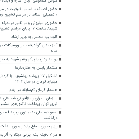
هوش مصنوعی، زبان اشاره و آینده نا
حضور اصناف با تمامی ظرفیت در مرا
/ تعطیلی اصناف در مراسم تشییع ره
حضوری میلیونی و بی‌نظیر در بدرقه ت
شهید/ ساعت ۱۷ پایان مراسم تشییع در پایتخت
کارت زرد مجلس به وزیر ارشاد
ساله
برنامه وداع با پیکر رهبر شهید به تعوی
هشدار پلیس به مغازه‌دارها
میلیارد تومان در سال ۱۴۰۴
هشدار گرمای کم‌سابقه در ایلام
سازمان عمران و بازآفرینی فضاهای 
تبریز توان پرداخت فاکتورهای مشتریا
عضو تیم ملی بدمینتون پیوند اعضا
درگذشت
وزیر تعاون: صلح پایدار بدون عدال
هر ۷ دقیقه یک ایرانی مبتلا به آلزایمر می‌شود