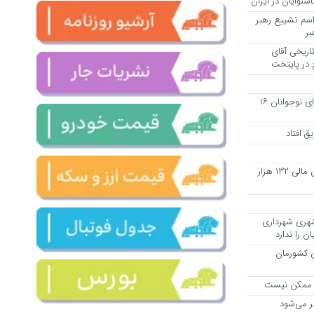
شنوایان در ایران
سم تشییع رهبر
بر
اریخی آقای
آغاز صدور گواهینامه موتورسیکلت برای نوجوانان ۱۶
ق افتاد
تشکیل ۲۷ پرونده پولشویی با گردش مالی ۱۳۲ هزار
شهری شهرداری
ن را ندارد
ی کشورمان
ت ممکن نیست