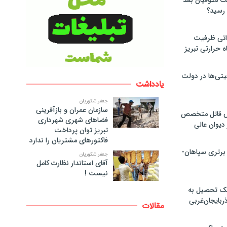
لت متوفیان بعد
۶۰ مگاواتی ظرفیت
ه حرارتی تبریز
تی‌ها در دولت
یادداشت
جعفر شکوریان
سازمان عمران و بازآفرینی
ص قاتل متخصص
فضاهای شهری شهرداری
یوان عالی
تبریز توان پرداخت
فاکتورهای مشتریان را ندارد
 برتری سپاهان-
جعفر شکوریان
آقای استاندار نظارت کامل
نیست !
پک تحصیل به
ذربایجان‌غربی
مقالات