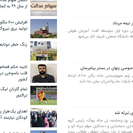
انتقال سهام عدا
از سال ۹۹ به کجا رسید؟
افزایش ۰
نیمه مرداد
تولید برق نیروگا
ش دوره اول متوسطه گفت: آموزش هوش
طه دانشگاه صنعتی شریف آغاز می‌شود.
زنگ خطر دوتابعی
تایید حکم قصا
سوسی پنهان در بستر پیام‌رسان
قلب یاسوجی در د
عجب شیر پرس - ساختارهای اطلاعاتی رژیم صهیونیستی مانند یگان ۸۲۰۰، ارتباط
کشور
 شرکت مادر واتس‌اپ یعنی متا دارند.
تمام گلزنان لیگ‌
تراکتور
اهدای یک‌هزار 
 تبرئه شد
کودکان نیازمند آ
ی روز پنجشنبه، لی جائه یونگ، رئیس گروه
داری حسابداری و دستکاری سهام تبرئه کرد و
ی همیشه از یک ریسک حقوقی طولانی مدت