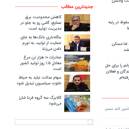
مت واکسن
جدیدترین مطالب
کاهش محدودیت برق
سقوط در رتبه
صنایع، گامی رو به جلو در
ا
مدیریت تولید است
بنگاه‌داری بانک‌ها به جای
حمایت از تولید، به تورم
 اما مسکن
دامن می‌زند
شد
صادرات ۱۰ هزار تن مرغ
معادل ۱.۵ روز تولید کشور
انم را برای حل
است
دگان و فعالان
سهام عدالت نباید به حیاط
فته‌ام
خلوت سیاسیون تبدیل شود
کالابرگ سه گروه فردا شارژ
می‌شود
تامین کنند مسیر