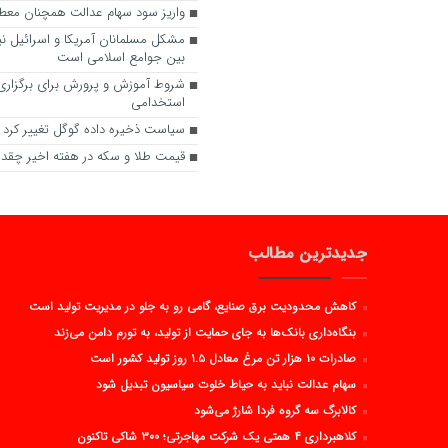
واریز سود سهام عدالت همچنان معطل ۶ شر
مشکل مسلمانان آمریکا و اسرائیل ن
بین جوامع اسلامی است
شروط آموزش و پرورش برای برگزاری
استخدامی
سیاست ذخیره داده گوگل تغییر کرد
قیمت طلا و سکه در هفته اخیر چقدر 
جدیدترین مطالب
کاهش محدودیت برق صنایع، گامی رو به جلو در مدیریت تولید است
بنگاه‌داری بانک‌ها به جای حمایت از تولید، به تورم دامن می‌زند
صادرات ۱۰ هزار تن مرغ معادل ۱.۵ روز تولید کشور است
سهام عدالت نباید به حیاط خلوت سیاسیون تبدیل شود
کالابرگ سه گروه فردا شارژ می‌شود
کلاهبرداری ۴ همتی یک شرکت مهاجرتی؛ ۳۰۰ شاکی تاکنون