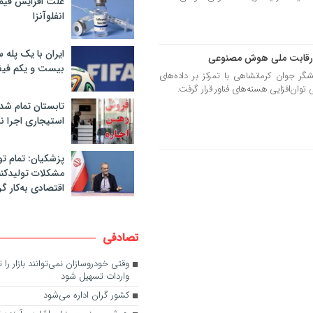
علت افزایش قی
انفلوآنزا
ایران با یک پله 
رقابت ملی هوش مصنوعی
بیست و یکم فیف
جوان کرمانشاهی با تمرکز بر داده‌های
ان‌افزایی هسته‌های فناور قرار گرفت.
تابستان تمام شد
استیجاری اجرا ن
پزشکیان: تمام تو
مشکلات تولیدکنن
اقتصادی به‌کار گر
تصادفی
وقتی خودروسازان نمی‌توانند بازار را 
واردات تسهیل شود
کشور گران اداره می‌شود