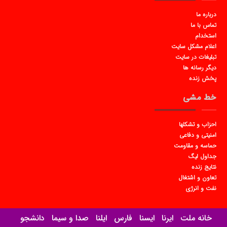
درباره ما
تماس با ما
استخدام
اعلام مشکل سایت
تبلیغات در سایت
دیگر رسانه ها
پخش زنده
خط مشی
احزاب و تشکلها
امنیتی و دفاعی
حماسه و مقاومت
جداول لیگ
نتایج زنده
تعاون و اشتغال
نفت و انرژی
خانه ملت
ایرنا
ایسنا
فارس
ایلنا
صدا و سیما
دانشجو