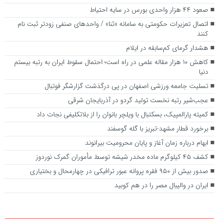
صعود ۴۴ هزار واحدی بورس در سایه احتیاط
اتصال تعزیرات حکومتی به سامانه «ثنا» / واحدهای صنفی زودتر ثبت نام
کنند
هشدار گرمای کم‌سابقه در ایلام
کاهش ۱۰ هزار مقاله علمی در راه است؛ احتمال سقوط ایران به رتبه بیستم
دنیا
تسلیت جامعه ورزشی اصفهان در پی درگذشت گزارشگر فوتبال
عجب‌شیر رتبه نخست تولید گردو در آذربایجان شرقی
کمیته پارالمپیک، بسکتبال با ویلچر بانوان را از بلاتکلیفی نجات داد
برخورد قطار مشهد-تبریز با گله گوسفند
ابهام درباره زمان آغاز و پایان محرومیت بیرانوند
کشف ۴۵ کیلوگرم ماده مخدر شیشه توسط مأموران گمرک نوردوز
صدور بیش از ۹۵۰ فقره پروانه عبور ترافیکی در چهارمحال و بختیاری
ایران در والیبال مصر را در هم کوبید