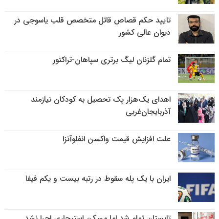
تایید حکم قصاص قاتل متخصص قلب یاسوجی در
دیوان عالی کشور
تمام گلزنان لیگ‌ برتری سپاهان-تراکتور
اهدای یک‌هزار پک تحصیل به کودکان نیازمند
آذربایجان‌غربی
علت افزایش قیمت واکسن انفلوآنزا
ایران با یک پله سقوط در رتبه بیست و یکم فیفا
تابستان تمام شد اما مسکن استیجاری اجرا نشد