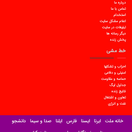
درباره ما
تماس با ما
استخدام
اعلام مشکل سایت
تبلیغات در سایت
دیگر رسانه ها
پخش زنده
خط مشی
احزاب و تشکلها
امنیتی و دفاعی
حماسه و مقاومت
جداول لیگ
نتایج زنده
تعاون و اشتغال
نفت و انرژی
خانه ملت
ایرنا
ایسنا
فارس
ایلنا
صدا و سیما
دانشجو