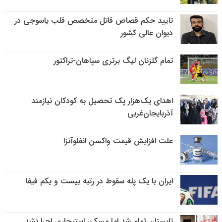
تایید حکم قصاص قاتل متخصص قلب یاسوجی در
دیوان عالی کشور
تمام گلزنان لیگ‌ برتری سپاهان-تراکتور
اهدای یک‌هزار پک تحصیل به کودکان نیازمند
آذربایجان‌غربی
علت افزایش قیمت واکسن انفلوآنزا
ایران با یک پله سقوط در رتبه بیست و یکم فیفا
تابستان تمام شد اما مسکن استیجاری اجرا نشد