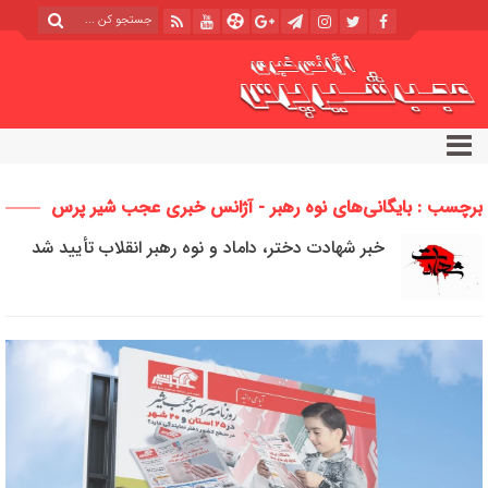
برچسب : بایگانی‌های نوه رهبر - آژانس خبری عجب شیر پرس
خبر شهادت دختر، داماد و نوه رهبر انقلاب تأیید شد