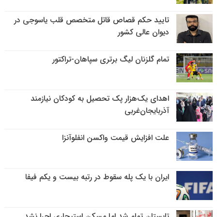
تایید حکم قصاص قاتل متخصص قلب یاسوجی در
دیوان عالی کشور
تمام گلزنان لیگ‌ برتری سپاهان-تراکتور
اهدای یک‌هزار پک تحصیل به کودکان نیازمند
آذربایجان‌غربی
علت افزایش قیمت واکسن انفلوآنزا
ایران با یک پله سقوط در رتبه بیست و یکم فیفا
تابستان تمام شد اما مسکن استیجاری اجرا نشد