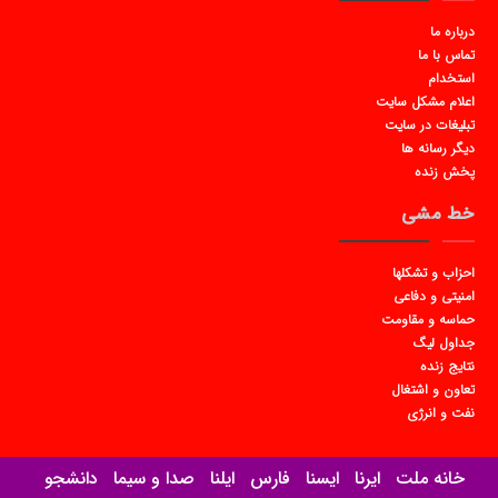
درباره ما
تماس با ما
استخدام
اعلام مشکل سایت
تبلیغات در سایت
دیگر رسانه ها
پخش زنده
خط مشی
احزاب و تشکلها
امنیتی و دفاعی
حماسه و مقاومت
جداول لیگ
نتایج زنده
تعاون و اشتغال
نفت و انرژی
خانه ملت
ایرنا
ایسنا
فارس
ایلنا
صدا و سیما
دانشجو