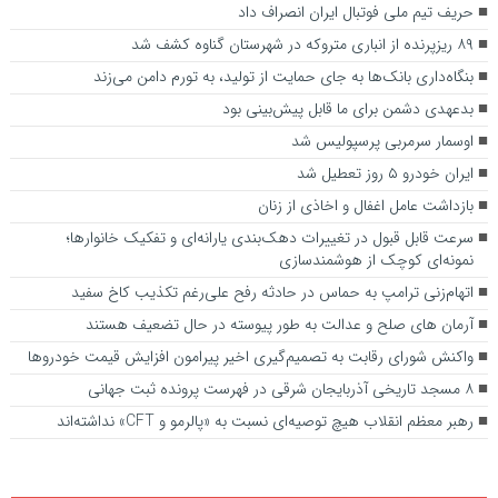
حریف تیم ملی فوتبال ایران انصراف داد
۸۹ ریزپرنده از انباری متروکه در شهرستان گناوه کشف شد
بنگاه‌داری بانک‌ها به جای حمایت از تولید، به تورم دامن می‌زند
بدعهدی دشمن برای ما قابل پیش‌بینی بود
اوسمار سرمربی پرسپولیس شد
ایران خودرو ۵ روز تعطیل شد
بازداشت عامل اغفال و اخاذی از زنان
سرعت قابل قبول در تغییرات دهک‌بندی یارانه‌ای و تفکیک خانوارها؛
نمونه‌ای کوچک از هوشمندسازی
اتهام‌زنی ترامپ به حماس در حادثه رفح علی‌رغم تکذیب کاخ سفید
آرمان های صلح و عدالت به طور پیوسته در حال تضعیف هستند
واکنش شورای رقابت به تصمیم‌گیری اخیر پیرامون افزایش قیمت خودروها
۸ مسجد تاریخی آذربایجان شرقی در فهرست پرونده ثبت جهانی
رهبر معظم انقلاب هیچ توصیه‌ای نسبت به «پالرمو و CFT» نداشته‌اند