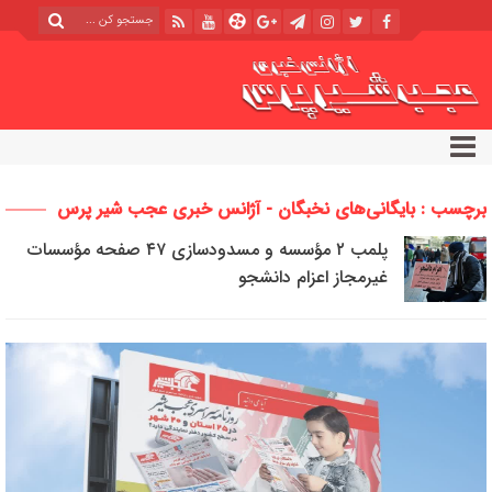
برچسب : بایگانی‌های نخبگان - آژانس خبری عجب شیر پرس
پلمب ۲ مؤسسه و مسدودسازی ۴۷ صفحه مؤسسات
غیرمجاز اعزام دانشجو