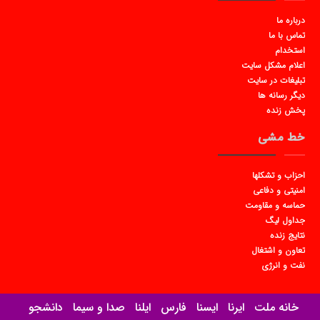
درباره ما
تماس با ما
استخدام
اعلام مشکل سایت
تبلیغات در سایت
دیگر رسانه ها
پخش زنده
خط مشی
احزاب و تشکلها
امنیتی و دفاعی
حماسه و مقاومت
جداول لیگ
نتایج زنده
تعاون و اشتغال
نفت و انرژی
خانه ملت
ایرنا
ایسنا
فارس
ایلنا
صدا و سیما
دانشجو