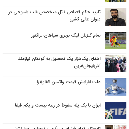
تایید حکم قصاص قاتل متخصص قلب یاسوجی در
دیوان عالی کشور
تمام گلزنان لیگ‌ برتری سپاهان-تراکتور
اهدای یک‌هزار پک تحصیل به کودکان نیازمند
آذربایجان‌غربی
علت افزایش قیمت واکسن انفلوآنزا
ایران با یک پله سقوط در رتبه بیست و یکم فیفا
تابستان تمام شد اما مسکن استیجاری اجرا نشد