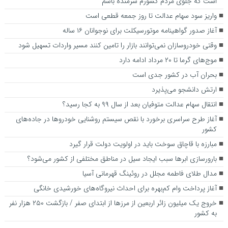
است که جلوی مردم کشورم شرمنده باشم
واریز سود سهام عدالت تا روز جمعه قطعی است
آغاز صدور گواهینامه موتورسیکلت برای نوجوانان ۱۶ ساله
وقتی خودروسازان نمی‌توانند بازار را تامین کنند مسیر واردات تسهیل شود
موج‌های گرما تا ۲۰ مرداد ادامه دارد
بحران آب در کشور جدی است
ارتش دانشجو می‌پذیرد
انتقال سهام عدالت متوفیان بعد از سال ۹۹ به کجا رسید؟
آغاز طرح سراسری برخورد با نقص سیستم روشنایی خودروها در جاده‌های
کشور
مبارزه با قاچاق سوخت باید در اولویت دولت قرار گیرد
بارورسازی ابر‌ها سبب ایجاد سیل در مناطق مختلفی از کشور می‌شود؟
مدال طلای فاطمه مجلل در روئینگ قهرمانی آسیا
آغاز پرداخت وام کم‌بهره برای احداث نیروگاه‌های خورشیدی خانگی
خروج یک میلیون زائر اربعین از مرزها از ابتدای صفر / بازگشت ۲۵۰ هزار نفر
به کشور