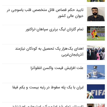
تایید حکم قصاص قاتل متخصص قلب یاسوجی در
دیوان عالی کشور
تمام گلزنان لیگ‌ برتری سپاهان-تراکتور
اهدای یک‌هزار پک تحصیل به کودکان نیازمند
آذربایجان‌غربی
علت افزایش قیمت واکسن انفلوآنزا
ایران با یک پله سقوط در رتبه بیست و یکم فیفا
تابستان تمام شد اما مسکن استیجاری اجرا نشد