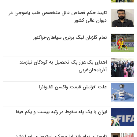
تایید حکم قصاص قاتل متخصص قلب یاسوجی در
دیوان عالی کشور
تمام گلزنان لیگ‌ برتری سپاهان-تراکتور
اهدای یک‌هزار پک تحصیل به کودکان نیازمند
آذربایجان‌غربی
علت افزایش قیمت واکسن انفلوآنزا
ایران با یک پله سقوط در رتبه بیست و یکم فیفا
تابستان تمام شد اما مسکن استیجاری اجرا نشد