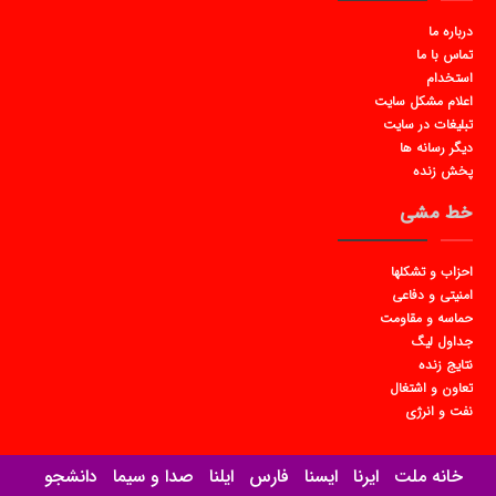
درباره ما
تماس با ما
استخدام
اعلام مشکل سایت
تبلیغات در سایت
دیگر رسانه ها
پخش زنده
خط مشی
احزاب و تشکلها
امنیتی و دفاعی
حماسه و مقاومت
جداول لیگ
نتایج زنده
تعاون و اشتغال
نفت و انرژی
خانه ملت
ایرنا
ایسنا
فارس
ایلنا
صدا و سیما
دانشجو