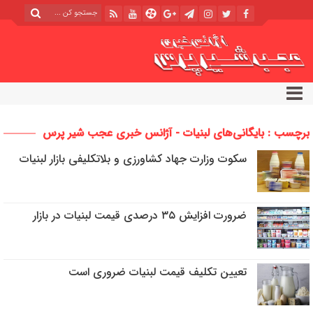
برچسب : بایگانی‌های لبنیات - آژانس خبری عجب شیر پرس
سکوت وزارت جهاد کشاورزی و بلاتکلیفی بازار لبنیات
ضرورت افزایش ۳۵ درصدی قیمت لبنیات در بازار
تعیین تکلیف قیمت لبنیات ضروری است