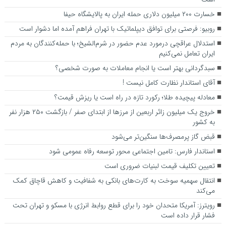
خسارت ۲۰۰ میلیون دلاری حمله ایران به پالایشگاه حیفا
روبیو: فرصتی برای توافق دیپلماتیک با تهران فراهم آمده اما دشوار است
استدلال عراقچی درمورد عدم حضور در شرم‌الشیخ؛ با حمله‌کنندگان به مردم
ایران تعامل نمی‌کنیم
سبدگردانی بهتر است یا انجام معاملات به صورت شخصی؟
آقای استاندار نظارت کامل نیست !
معادله پیچیده طلا؛ رکورد تازه در راه است یا ریزش قیمت؟
خروج یک میلیون زائر اربعین از مرزها از ابتدای صفر / بازگشت ۲۵۰ هزار نفر
به کشور
قبض گاز پرمصرف‌ها سنگین‌تر می‌شود
استاندار فارس: تامین اجتماعی محور توسعه رفاه عمومی شود
تعیین تکلیف قیمت لبنیات ضروری است
انتقال سهمیه سوخت به کارت‌های بانکی به شفافیت و کاهش قاچاق کمک
می‌کند
رویترز: آمریکا متحدان خود را برای قطع روابط انرژی با مسکو و تهران تحت
فشار قرار داده است