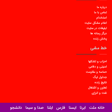
درباره ما
تماس با ما
استخدام
اعلام مشکل سایت
تبلیغات در سایت
دیگر رسانه ها
پخش زنده
خط مشی
احزاب و تشکلها
امنیتی و دفاعی
حماسه و مقاومت
جداول لیگ
نتایج زنده
تعاون و اشتغال
نفت و انرژی
خانه ملت
ایرنا
ایسنا
فارس
ایلنا
صدا و سیما
دانشجو