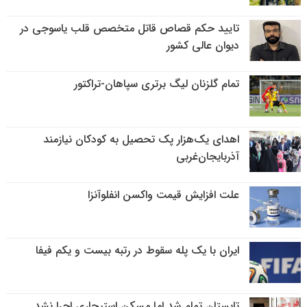
تایید حکم قصاص قاتل متخصص قلب یاسوجی در
دیوان عالی کشور
تمام گلزنان لیگ‌ برتری سپاهان-تراکتور
اهدای یک‌هزار پک تحصیل به کودکان نیازمند
آذربایجان‌غربی
علت افزایش قیمت واکسن انفلوآنزا
ایران با یک پله سقوط در رتبه بیست و یکم فیفا
تابستان تمام شد اما مسکن استیجاری اجرا نشد