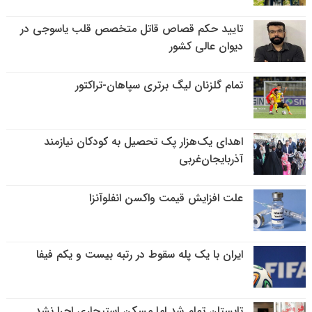
تایید حکم قصاص قاتل متخصص قلب یاسوجی در
دیوان عالی کشور
تمام گلزنان لیگ‌ برتری سپاهان-تراکتور
اهدای یک‌هزار پک تحصیل به کودکان نیازمند
آذربایجان‌غربی
علت افزایش قیمت واکسن انفلوآنزا
ایران با یک پله سقوط در رتبه بیست و یکم فیفا
تابستان تمام شد اما مسکن استیجاری اجرا نشد