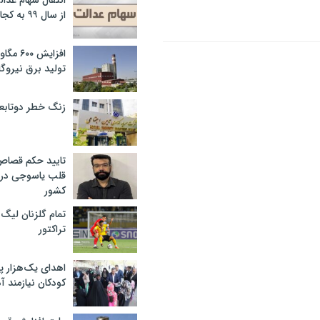
انتقال سهام عدا
از سال ۹۹ به کجا رسید؟
افزایش ۰
تولید برق نیروگا
زنگ خطر دوتابعی
تایید حکم قصا
قلب یاسوجی در د
کشور
تمام گلزنان لیگ‌
تراکتور
اهدای یک‌هزار 
کودکان نیازمند آ