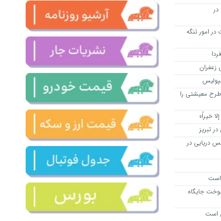
ر و ۶۴۴ زوج در
ت در امور تنگه
ردا
سپولیس
۱۱ قلم کالای طرح معیشتی را
لا خیراً»
انس دریایی در
 است
وخت جایگاه
ی است