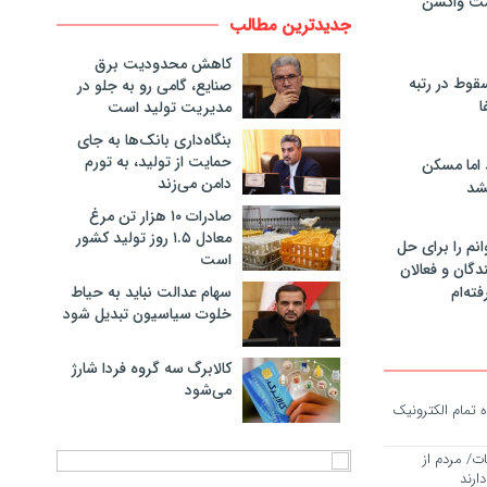
مت واکسن
جدیدترین مطالب
کاهش محدودیت برق
سقوط در رتبه
صنایع، گامی رو به جلو در
ا
مدیریت تولید است
بنگاه‌داری بانک‌ها به جای
حمایت از تولید، به تورم
 اما مسکن
دامن می‌زند
شد
صادرات ۱۰ هزار تن مرغ
معادل ۱.۵ روز تولید کشور
انم را برای حل
است
دگان و فعالان
سهام عدالت نباید به حیاط
فته‌ام
خلوت سیاسیون تبدیل شود
کالابرگ سه گروه فردا شارژ
می‌شود
ه تمام الکترونیک
ت/ مردم از
رند‌