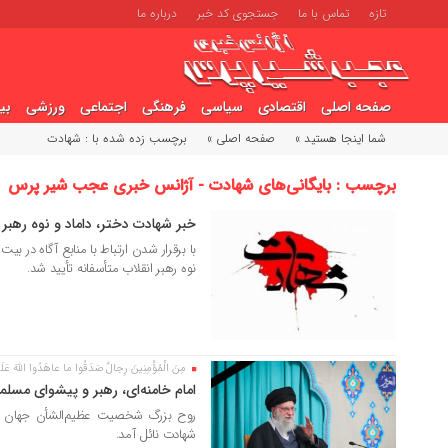
تازه
تماس با ما
جستجوی کد خبر
درباره ما
صفحه اصلی
اقتصادی
سیاسی
فرهنگی
اجتماعی
ورزشی
بی
شما اینجا هستید »
صفحه اصلی »
برچسب زده شده با : شهادت
برچسب : بایگانی‌های شهادت - آژانس خبری عجب شیر پرس
خبر شهادت دختر، داماد و نوه رهبر 
10 اسفند 1404
با برقرار شدن ارتباط با منابع آگاه در بی
نوه رهبر انقلاب متأسفانه تأیید شد.
مِنَ الْمُؤْمِنِینَ رِجالٌ صَدَقُوا ما عاهَدُوا اللَّهَ عَلَیْ
10 اسفند 1404
امام خامنه‌ای، رهبر و پیشوای مسل
روح بزرگ شخصیت عظیم‌الشأن جهان اس
شهادت نائل آمد.