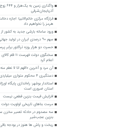
واگذاری زمین به یک‌هزا
آذربایجان‌شرقی
قرارگاه مرکزی خاتم‌الانبیا: اجازه دخال
هرمز را نخواهیم داد
ورود سامانه بارشی جدید به کشور از ف
سهم ۹۰ درصدی ایران در تولید جهانی زعفران
حسرت دو هزار روزه تراکتور برابر پر
سخنگوی دولت فهرست 
اعلام کرد
آن مرد و آخرین «اللهم انا لا نعلم منه إ
دستگیری ۴ محکوم متواری میلیاردی در تبریز
استاندار بوشهر: راه‌اندازی پایگاه اورژ
استان ضروری است
افزایش قیمت بنزین قطعی نیست
مرمت بناهای تاریخی اولویت دولت
سه مصدوم در حادثه تعمیر مخزن س
بنزین عجب‌شیر
ریخت و پاش ها هنوز در بودجه باق