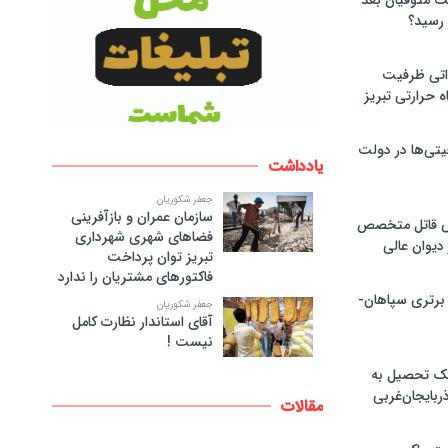
لت متوفیان بعد
۶۰ مگاواتی ظرفیت
ه حرارتی تبریز
تی‌ها در دولت
یادداشت
جعفر شکوریان
سازمان عمران و بازآفرینی
ص قاتل متخصص
فضاهای شهری شهرداری
یوان عالی
تبریز توان پرداخت
فاکتورهای مشتریان را ندارد
 برتری سپاهان-
جعفر شکوریان
آقای استاندار نظارت کامل
نیست !
پک تحصیل به
ذربایجان‌غربی
مقالات