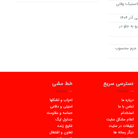
استیک؛ وقتی
ر ۱۴۰۴
 به جلو در
و جرم محسوب
دسترسی سریع
خط مشی
درباره ما
احزاب و تشکلها
تماس با ما
امنیتی و دفاعی
استخدام
حماسه و مقاومت
اعلام مشکل سایت
جداول لیگ
تبلیغات در سایت
نتایج زنده
دیگر رسانه ها
تعاون و اشتغال