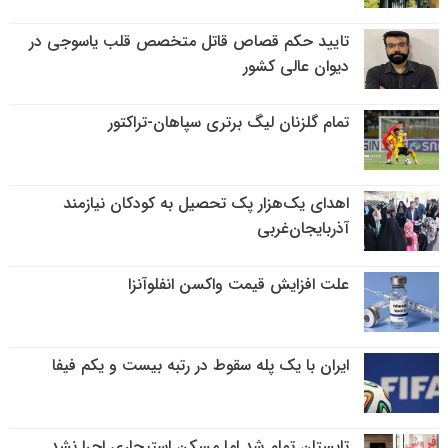
تایید حکم قصاص قاتل متخصص قلب یاسوجی در
دیوان عالی کشور
تمام گلزنان لیگ‌ برتری سپاهان-تراکتور
اهدای یک‌هزار پک تحصیل به کودکان نیازمند
آذربایجان‌غربی
علت افزایش قیمت واکسن انفلوآنزا
ایران با یک پله سقوط در رتبه بیست و یکم فیفا
تابستان تمام شد اما مسکن استیجاری اجرا نشد