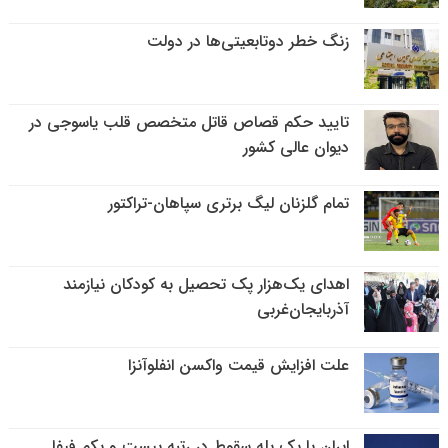
زنگ خطر دوتابعیتی‌ها در دولت
تایید حکم قصاص قاتل متخصص قلب یاسوجی در
دیوان عالی کشور
تمام گلزنان لیگ‌ برتری سپاهان-تراکتور
اهدای یک‌هزار پک تحصیل به کودکان نیازمند
آذربایجان‌غربی
علت افزایش قیمت واکسن انفلوآنزا
ایران با یک پله سقوط در رتبه بیست و یکم فیفا