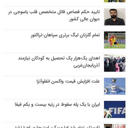
تایید حکم قصاص قاتل متخصص قلب یاسوجی در
دیوان عالی کشور
تمام گلزنان لیگ‌ برتری سپاهان-تراکتور
اهدای یک‌هزار پک تحصیل به کودکان نیازمند
آذربایجان‌غربی
علت افزایش قیمت واکسن انفلوآنزا
ایران با یک پله سقوط در رتبه بیست و یکم فیفا
تابستان تمام شد اما مسکن استیجاری اجرا نشد