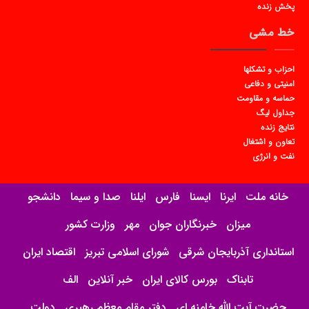
پخش زنده
خط مشی
احزاب و تشکلها
امنیتی و دفاعی
حماسه و مقاومت
جداول لیگ
نتایج زنده
تعاون و اشتغال
نفت و انرژی
خانه ملت
ایرنا
ایسنا
فارس
ایلنا
صدا و سیما
دانشجو
میزان
خبرنگاران جوان
مهر
وزارت کشور
استانداری آذربایجان شرقی
شورای اسلامی تبریز
اقتصاد ایران
تابناک
بورس کالای ایران
خبر آنلاین
الف
حضرت آیت الله خامنه ای
دفتر مقام معظم رهبری
دولت