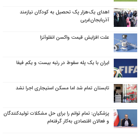
اهدای یک‌هزار پک تحصیل به کودکان نیازمند
آذربایجان‌غربی
علت افزایش قیمت واکسن انفلوآنزا
ایران با یک پله سقوط در رتبه بیست و یکم فیفا
تابستان تمام شد اما مسکن استیجاری اجرا نشد
پزشکیان: تمام توانم را برای حل مشکلات تولیدکنندگان
و فعالان اقتصادی به‌کار گرفته‌ام