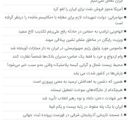
ایران تعامل نمی‌کنیم
آمریکا مجوز فروش نفت برای ایران را لغو کرد
مهاجرانی: دولت تمهیدات لازم برای مقابله با «مکانیسم ماشه» را درنظر گرفته
است
اتهام‌زنی ترامپ به حماس در حادثه رفح علی‌رغم تکذیب کاخ سفید
ویزیت رایگان در مناطق عشایر نشین ییلاقی سهند
جاسوس مورد وثوق رژیم صهیونیستی در ایران به دار مجازات آویخته شد
وام ازدواج و خرد با فقط یک ضامن؛ مدیران بانک‌ها شخصاً نظارت کنند
محیط زیست شمال و گرانی کیسه پلاستیک؛ وقتی عدو سبب خیر می‌شود!
بارش‌ها در کشور شدت می یابد
همین که دشمن به اهدافش نرسید به معنی پیروزی است
هیچکدام از جایگاه‌های سوخت تعطیل نیستند
خبر شهادت دختر، داماد و نوه رهبر انقلاب تأیید شد
ایران با یک پله سقوط در رتبه بیست و یکم فیفا
۸ مسجد تاریخی آذربایجان شرقی در فهرست پرونده ثبت جهانی