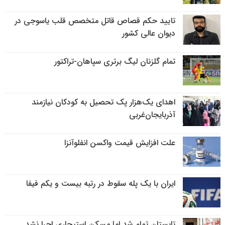
تایید حکم قصاص قاتل متخصص قلب یاسوجی در
دیوان عالی کشور
تمام گلزنان لیگ‌ برتری سپاهان-تراکتور
اهدای یک‌هزار پک تحصیل به کودکان نیازمند
آذربایجان‌غربی
علت افزایش قیمت واکسن انفلوآنزا
ایران با یک پله سقوط در رتبه بیست و یکم فیفا
تابستان تمام شد اما مسکن استیجاری اجرا نشد