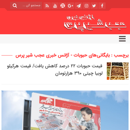
برچسب : بایگانی‌های حبوبات - آژانس خبری عجب شیر پرس
قیمت حبوبات ۲۲ درصد کاهش یافت/ قیمت هرکیلو
لوبیا چیتی ۳۹۰ هزارتومان