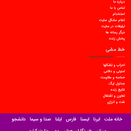
درباره ما
تماس با ما
استخدام
اعلام مشکل سایت
تبلیغات در سایت
دیگر رسانه ها
پخش زنده
خط مشی
احزاب و تشکلها
امنیتی و دفاعی
حماسه و مقاومت
جداول لیگ
نتایج زنده
تعاون و اشتغال
نفت و انرژی
خانه ملت
ایرنا
ایسنا
فارس
ایلنا
صدا و سیما
دانشجو
میزان
خبرنگاران جوان
مهر
وزارت کشور