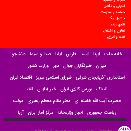
امنیتی و دفاعی
حماسه و مقاومت
جداول لیگ
نتایج زنده
تعاون و اشتغال
نفت و انرژی
خانه ملت
ایرنا
ایسنا
فارس
ایلنا
صدا و سیما
دانشجو
میزان
خبرنگاران جوان
مهر
وزارت کشور
استانداری آذربایجان شرقی
شورای اسلامی تبریز
اقتصاد ایران
تابناک
بورس کالای ایران
خبر آنلاین
الف
حضرت آیت الله خامنه ای
دفتر مقام معظم رهبری
دولت
ریاست جمهوری
اخبار وزارتخانه
مرکز آمار ایران
آریا
تمام حقوق این وب سایت برای آژانس خبری عجب شیر محفوظ است.