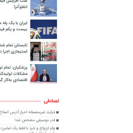
علت افزایش قی
انفلوآنزا
ایران با یک پله 
بیست و یکم فیف
تابستان تمام شد
استیجاری اجرا ن
پزشکیان: تمام تو
مشکلات تولیدکنن
اقتصادی به‌کار گر
تصادفی
فرایند غیرمنصفانه احراز آدرس اصلا
قدر موسیقی مشخص شد!
وام ازدواج و خرد با فقط یک ضامن؛ م