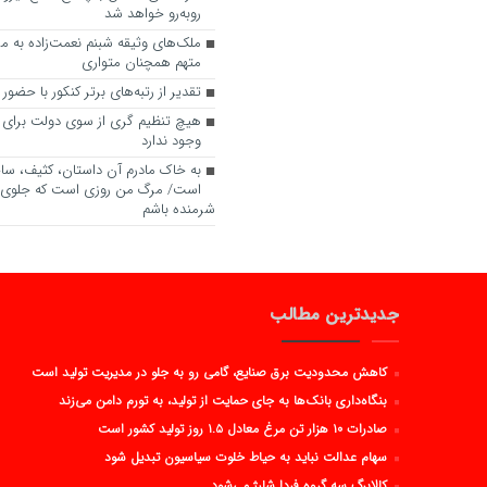
روبه‌رو خواهد شد
ملک‌های وثیقه شبنم نعمت‌زاده به م
متهم همچنان متواری
تقدیر از رتبه‌های برتر کنکور با حضو
هیچ تنظیم گری از سوی دولت برای 
وجود ندارد
به خاک مادرم آن داستان، کثیف، سا
است/ مرگ من روزی‌ است که جلوی 
شرمنده باشم
جدیدترین مطالب
کاهش محدودیت برق صنایع، گامی رو به جلو در مدیریت تولید است
بنگاه‌داری بانک‌ها به جای حمایت از تولید، به تورم دامن می‌زند
صادرات ۱۰ هزار تن مرغ معادل ۱.۵ روز تولید کشور است
سهام عدالت نباید به حیاط خلوت سیاسیون تبدیل شود
کالابرگ سه گروه فردا شارژ می‌شود