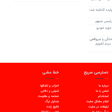
زایده گذاشته شد؛
ر رئیس جمهور
حوزه خودرو
ختگی و غیرواقعی
مردم کشورم
دسترسی سریع
خط مشی
درباره ما
احزاب و تشکلها
تماس با ما
امنیتی و دفاعی
استخدام
حماسه و مقاومت
اعلام مشکل سایت
جداول لیگ
تبلیغات در سایت
نتایج زنده
دیگر رسانه ها
تعاون و اشتغال