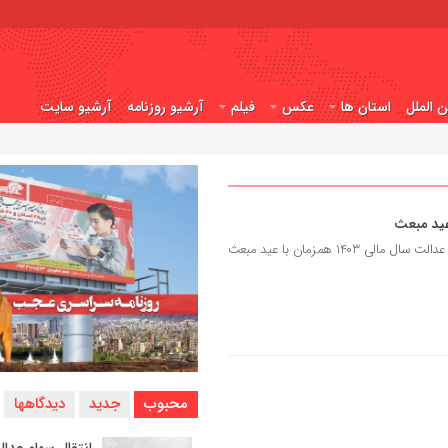
ن الملل
استان ها
عکس
فیلم
آرشیو روزنامه
آرشیو سایت
عید مبعث
عجب شیر پرس - بخش اول سود سهام عدالت سال مالی ۱۴۰۳ همزمان با عید مبعث
محبوب
جدید
دیدگاهها