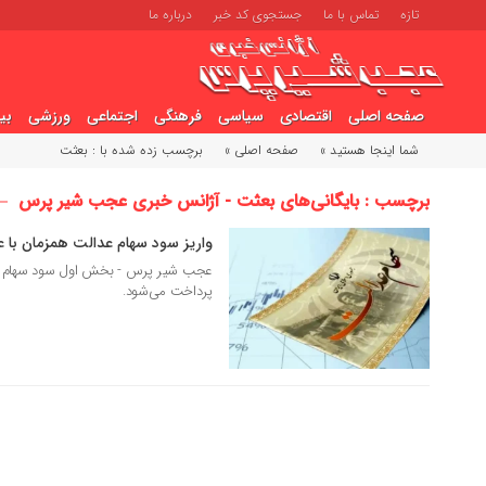
تازه
تماس با ما
جستجوی کد خبر
درباره ما
صفحه اصلی
اقتصادی
سیاسی
فرهنگی
اجتماعی
ورزشی
بی
شما اینجا هستید »
صفحه اصلی »
برچسب زده شده با : بعثت
برچسب : بایگانی‌های بعثت - آژانس خبری عجب شیر پرس
واریز سود سهام عدالت همزمان با 
07 دی 1404
پرداخت می‌شود.