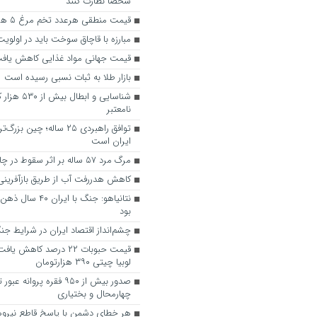
شخصاً نظارت کنند
قیمت منطقی هرعدد تخم مرغ ۵ هزار و ۵۰۰ تومان
مبارزه با قاچاق سوخت باید در اولویت
قیمت جهانی مواد غذایی کاهش یاف
بازار طلا به ثبات نسبی رسیده است
شناسایی و ابطا
نامعتبر
توافق راهبردی ۲۵ ساله؛ چی
ایران است
مرگ مرد ۵۷ ساله بر اثر سقوط در چاه در میانه
کاهش هدررفت آب از طریق بازآفرین
نتانیاهو: جنگ با ای
بود
چشم‌انداز اقتصاد ایران در شرایط ج
قیمت حبوبات ۲۲ درصد کاه
لوبیا چیتی ۳۹۰ هزارتومان
صدور بیش از ۹۵۰ فقره پروانه 
چهارمحال و بختیاری
هر خطای دشمن با پاسخ قاطع نیروه