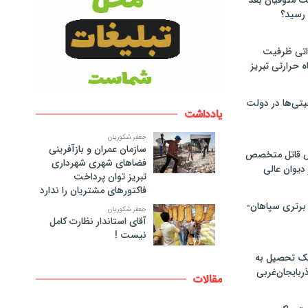
لت متوفیان بعد
۶۰ مگاواتی ظرفیت
ه حرارتی تبریز
تی‌ها در دولت
یادداشت
جعفر شکوریان
سازمان عمران و بازآفرینی
ص قاتل متخصص
فضاهای شهری شهرداری
یوان عالی
تبریز توان پرداخت
فاکتورهای مشتریان را ندارد
 برتری سپاهان-
جعفر شکوریان
آقای استاندار نظارت کامل
نیست !
پک تحصیل به
ذربایجان‌غربی
مقالات