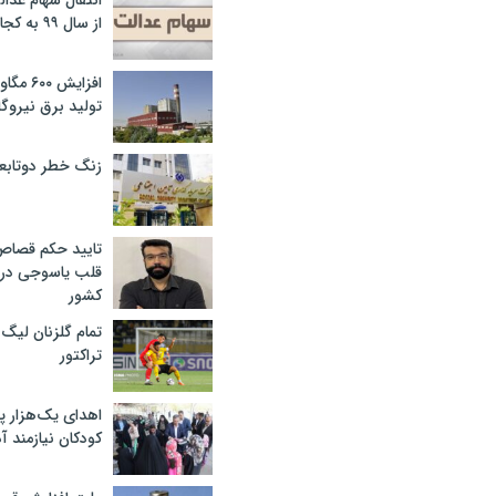
انتقال سهام عدا
از سال ۹۹ به کجا رسید؟
افزایش ۰
تولید برق نیروگا
زنگ خطر دوتابعی
تایید حکم قصا
قلب یاسوجی در د
کشور
تمام گلزنان لیگ‌
تراکتور
اهدای یک‌هزار 
کودکان نیازمند آ