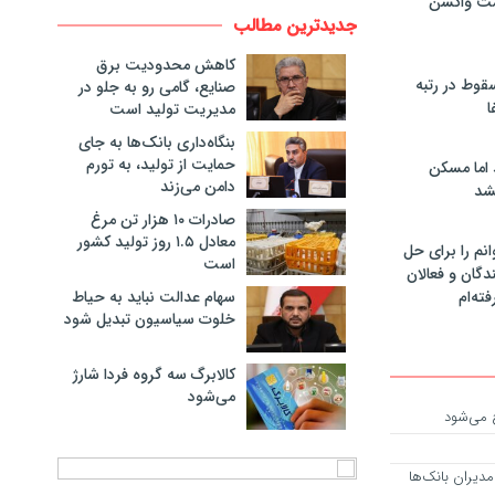
مت واکسن
جدیدترین مطالب
کاهش محدودیت برق
سقوط در رتبه
صنایع، گامی رو به جلو در
ا
مدیریت تولید است
بنگاه‌داری بانک‌ها به جای
حمایت از تولید، به تورم
 اما مسکن
دامن می‌زند
شد
صادرات ۱۰ هزار تن مرغ
معادل ۱.۵ روز تولید کشور
انم را برای حل
است
دگان و فعالان
سهام عدالت نباید به حیاط
فته‌ام
خلوت سیاسیون تبدیل شود
کالابرگ سه گروه فردا شارژ
می‌شود
ح می‌شود
دیران بانک‌ها