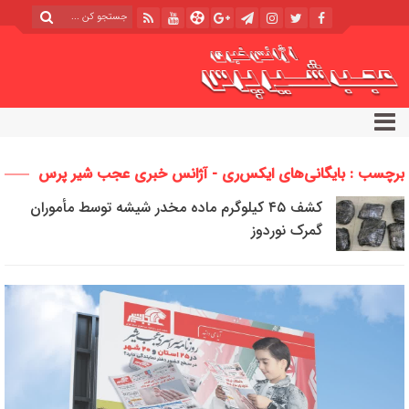
برچسب : بایگانی‌های ایکس‌ری - آژانس خبری عجب شیر پرس
کشف ۴۵ کیلوگرم ماده مخدر شیشه توسط مأموران
گمرک نوردوز