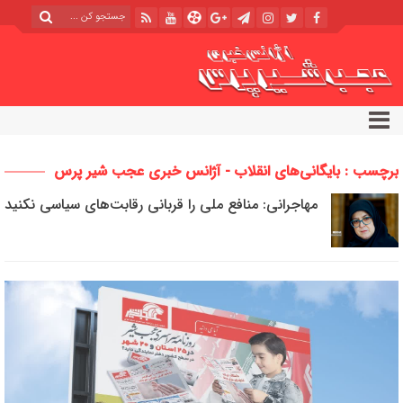
برچسب : بایگانی‌های انقلاب - آژانس خبری عجب شیر پرس
مهاجرانی: منافع ملی را قربانی رقابت‌های سیاسی نکنید