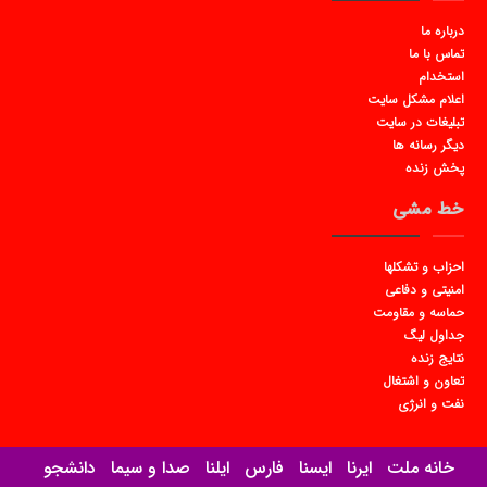
درباره ما
تماس با ما
استخدام
اعلام مشکل سایت
تبلیغات در سایت
دیگر رسانه ها
پخش زنده
خط مشی
احزاب و تشکلها
امنیتی و دفاعی
حماسه و مقاومت
جداول لیگ
نتایج زنده
تعاون و اشتغال
نفت و انرژی
خانه ملت
ایرنا
ایسنا
فارس
ایلنا
صدا و سیما
دانشجو