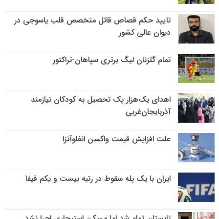
تایید حکم قصاص قاتل متخصص قلب یاسوجی در
دیوان عالی کشور
تمام گلزنان لیگ‌ برتری سپاهان-تراکتور
اهدای یک‌هزار پک تحصیل به کودکان نیازمند
آذربایجان‌غربی
علت افزایش قیمت واکسن انفلوآنزا
ایران با یک پله سقوط در رتبه بیست و یکم فیفا
تابستان تمام شد اما مسکن استیجاری اجرا نشد