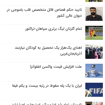
تایید حکم قصاص قاتل متخصص قلب یاسوجی در
دیوان عالی کشور
تمام گلزنان لیگ‌ برتری سپاهان-تراکتور
اهدای یک‌هزار پک تحصیل به کودکان نیازمند
آذربایجان‌غربی
علت افزایش قیمت واکسن انفلوآنزا
ایران با یک پله سقوط در رتبه بیست و یکم فیفا
تابستان تمام شد اما مسکن استیجاری اجرا نشد