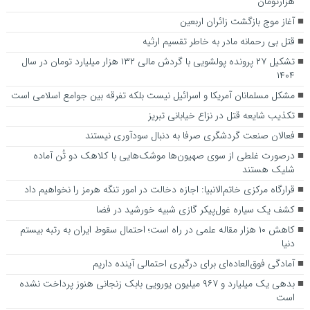
هزارتومان
آغاز موج بازگشت زائران اربعین
قتل بی رحمانه مادر به خاطر تقسیم ارثیه
تشکیل ۲۷ پرونده پولشویی با گردش مالی ۱۳۲ هزار میلیارد تومان در سال
۱۴۰۴
مشکل مسلمانان آمریکا و اسرائیل نیست بلکه تفرقه بین جوامع اسلامی است
تکذیب شایعه قتل در نزاع خیابانی تبریز
فعالان صنعت گردشگری صرفا به دنبال سودآوری نیستند
درصورت غلطی از سوی صهیون‌ها موشک‌هایی با کلاهک دو تُن آماده
شلیک هستند
قرارگاه مرکزی خاتم‌الانبیا: اجازه دخالت در امور تنگه هرمز را نخواهیم داد
کشف یک سیاره غول‌پیکر گازی شبیه خورشید در فضا
کاهش ۱۰ هزار مقاله علمی در راه است؛ احتمال سقوط ایران به رتبه بیستم
دنیا
آمادگی فوق‌العاده‌ای برای درگیری احتمالی آینده داریم
بدهی یک میلیارد و ۹۶۷ میلیون یورویی بابک زنجانی هنوز پرداخت نشده
است