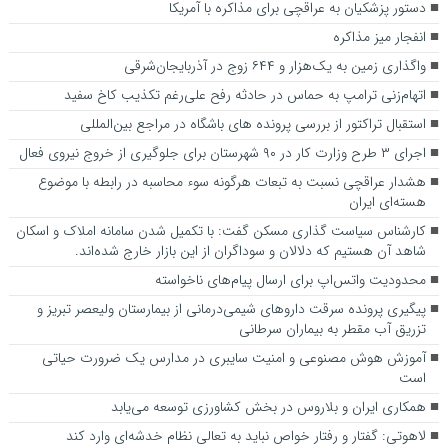
دستور پزشکیان به عراقچی برای مذاکره با آمریکا
انفجار میز مذاکره
واگذاری زمین به یک‌هزار و ۶۴۴ زوج در آذربایجان‌شرقی
اتهام‌زنی ترامپ به حماس در حادثه رفح علی‌رغم تکذیب کاخ سفید
استقبال تراکتور از بررسی پرونده های باشگاه در مراجع بین‌المللی
اجرای ۳ طرح وزارت کار در ۹۰ شهرستان برای جلوگیری از خروج نیروی فعال
هشدار عراقچی نسبت به تبعات هرگونه سوء محاسبه در رابطه با موضوع
هسته‌ای ایران
کارشناس سیاست گذاری مسکن گفت: با تکمیل شدن سامانه املاک و اسکان
شاهد آن هستیم که دلالان و سوداگران از این بازار خارج شده‌اند.
محدودیت واتس‌اپ برای ارسال پیام‌های ناخواسته
پیگیری پرونده سرقت داروهای شیمی‌درمانی از بیمارستان ولیعصر تبریز و
تزریق آب مقطر به بیماران سرطانی
آموزش هوش مصنوعی و امنیت سایبری در مدارس یک ضرورت حیاتی
است
همکاری‌ ایران و بلاروس در بخش کشاورزی توسعه می‌یابد
لاهوتی: گفتار و رفتار خواص نباید به تعالی نظام خدشه‌ای وارد کند