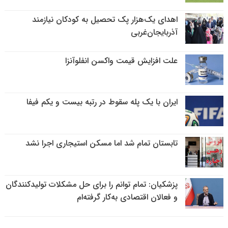
اهدای یک‌هزار پک تحصیل به کودکان نیازمند
آذربایجان‌غربی
علت افزایش قیمت واکسن انفلوآنزا
ایران با یک پله سقوط در رتبه بیست و یکم فیفا
تابستان تمام شد اما مسکن استیجاری اجرا نشد
پزشکیان: تمام توانم را برای حل مشکلات تولیدکنندگان
و فعالان اقتصادی به‌کار گرفته‌ام