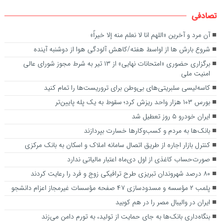
تصادفی
آن مرد و آخرین «اللهم انا لا نعلم منه إلا خیراً»
شروع بارش ها از اواسط هفته/کاهش آلودگی هوا از دوشنبه آینده
برگزاری حضوری «امتحانات نهایی» از ۱۳ تیر به شرط مجوز شورای عالی
امنیت ملی
کاسه‌لیسی سلبریتی‌‌های بی‌وطن برای تروریست‌ها را تمام کنید
بورس ۱۰۳ هزار واحد ریزش کرد؛ سقوط به یک پله پایین‌تر
ایران خودرو ۵ روز تعطیل شد
بانک‌ها به مردم و کسب‌وکارها خسارت بپردازند
کنترل بازار اجاره از طریق اتصال سامانه املاک و اسکان به بانک مرکزی
صورت‌حساب کاغذی از اول دی‌ماه اعتبار مالیاتی ندارد
۸۰ درصد شهروندان تبریزی طرح ترافیکی زوج و فرد را رعایت کردند
پلمب ۲ مؤسسه و مسدودسازی ۴۷ صفحه مؤسسات غیرمجاز اعزام دانشجو
ایران در والیبال مصر را در هم کوبید
بنگاه‌داری بانک‌ها به جای حمایت از تولید، به تورم دامن می‌زند