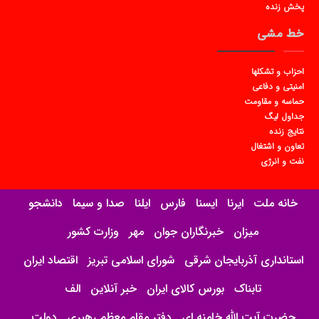
پخش زنده
خط مشی
احزاب و تشکلها
امنیتی و دفاعی
حماسه و مقاومت
جداول لیگ
نتایج زنده
تعاون و اشتغال
نفت و انرژی
خانه ملت
ایرنا
ایسنا
فارس
ایلنا
صدا و سیما
دانشجو
میزان
خبرنگاران جوان
مهر
وزارت کشور
استانداری آذربایجان شرقی
شورای اسلامی تبریز
اقتصاد ایران
تابناک
بورس کالای ایران
خبر آنلاین
الف
حضرت آیت الله خامنه ای
دفتر مقام معظم رهبری
دولت