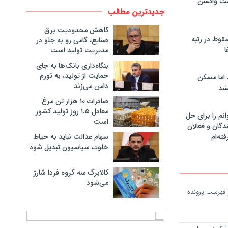
مت واکسن
جدیدترین مطالب
کاهش محدودیت برق
سقوط در رتبه
صنایع، گامی رو به جلو در
ا
مدیریت تولید است
بنگاه‌داری بانک‌ها به جای
حمایت از تولید، به تورم
 اما مسکن
دامن می‌زند
شد
صادرات ۱۰ هزار تن مرغ
معادل ۱.۵ روز تولید کشور
انم را برای حل
است
دگان و فعالان
سهام عدالت نباید به حیاط
فته‌ام
خلوت سیاسیون تبدیل شود
کالابرگ سه گروه فردا شارژ
می‌شود
 فهرست پرونده