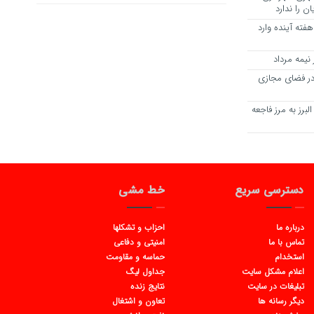
ن را ندارد
 هفته آینده وارد
یمه مرداد
ه در فضای مجازی
برز به مرز فاجعه
دسترسی سریع
خط مشی
درباره ما
احزاب و تشکلها
تماس با ما
امنیتی و دفاعی
استخدام
حماسه و مقاومت
اعلام مشکل سایت
جداول لیگ
تبلیغات در سایت
نتایج زنده
دیگر رسانه ها
تعاون و اشتغال