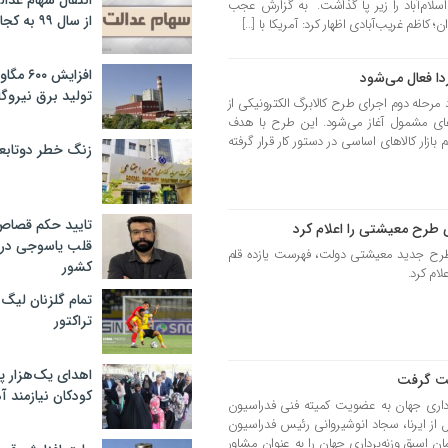
انتقال سهام عدا
لام‌آباد را زیر پا گذاشت. به گزارش عجب
از سال ۹۹ به کجا رسید؟
 کاظم غریب‌آبادی اظهار کرد: آمریکا با […]
افزایش ۰
دا فعال می‌شود
تولید برق نیروگا
د مرحله دوم اجرای طرح کالابرگ الکترونیکی از
من ۱۴۰۴ برای خانوارهای مشمول آغاز می‌شود. این طرح با هدف
بازار کالاهای اساسی در دستور کار قرار گرفته
زنگ خطر دوتابعی
تایید حکم قصا
قلب یاسوجی در د
 طرح جدید معیشتی دولت، فهرست یازده قلم
کشور
لام کرد.
تمام گلزنان لیگ‌
تراکتور
اهدای یک‌هزار 
ست گرفت
کودکان نیازمند آ
داری جهان به عضویت کمیته فنی فدراسیون
از ایرنا، سجاد انوشیروانی رئیس فدراسیون
ن اسبق وزنه‌برداری جهان را به عنوان مشاور