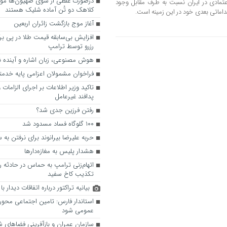
درصورت غلطی از سوی صهیون‌ها موش
عتمادی در ایران نسبت به طرف مقابل وجود
کلاهک دو تُن آماده شلیک هستند
اقداماتی بعدی خود در این زمینه است.
آغاز موج بازگشت زائران اربعین
افزایش بی‌سابقه قیمت طلا در پی بر
رزرو توسط ترامپ
هوش مصنوعی، زبان اشاره و آینده نا
فراخوان مشمولان اعزامی پایه خدمتی آذ
تاکید وزیر اطلاعات بر اجرای الزامات
پدافند غیرعامل
رفتن فرزین جدی شد؟
۱۰۰ گلوگاه فساد مسدود شد
حربه علیرضا بیرانوند برای نرفتن به 
هشدار پلیس به مغازه‌دارها
اتهام‌زنی ترامپ به حماس در حادثه ر
تکذیب کاخ سفید
بیانیه تراکتور درباره اتفاقات دیدار 
استاندار فارس: تامین اجتماعی محور 
عمومی شود
سازمان عمران و بازآفرینی فضاهای 