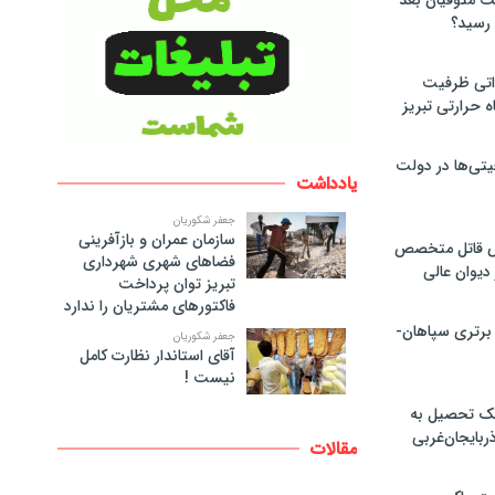
لت متوفیان بعد
۶۰ مگاواتی ظرفیت
ه حرارتی تبریز
تی‌ها در دولت
یادداشت
جعفر شکوریان
سازمان عمران و بازآفرینی
ص قاتل متخصص
فضاهای شهری شهرداری
یوان عالی
تبریز توان پرداخت
فاکتورهای مشتریان را ندارد
 برتری سپاهان-
جعفر شکوریان
آقای استاندار نظارت کامل
نیست !
پک تحصیل به
ذربایجان‌غربی
مقالات