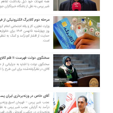
همه تعهدات خود ذیل یادداشت تفاهم اس
شیر پرس به نقل از باشگاه خبرنگاران جوان؛
مرحله دوم کالابرگ الکترونیکی از فر
14 بهمن 1404
وزارت تعاون، کار و رفاه اجتماعی اعلام کر
روز چهارشنبه ۱۵به
حمایت از اقشار کم‌درآمد و کمک به تنظیم 
است.
سخنگوی دولت فهرست ۱۱ قلم کالای طرح معیشتی را اعلام کرد
15 دی 1404
سخنگوی دولت با اشاره به جزئیاتی از
کالای در نظرگرفته‌شده برای این طرح را اع
آقای خاص در وزنه‌برداری ایران پ
08 مرداد 1404
عجب شیر پرس – قهرمان اسبق وزنه‌بر
درآمد. به گزارش عجب شیر پرس به نقل 
وزنه‌برداری در حکمی، کوروش باقری قهرما