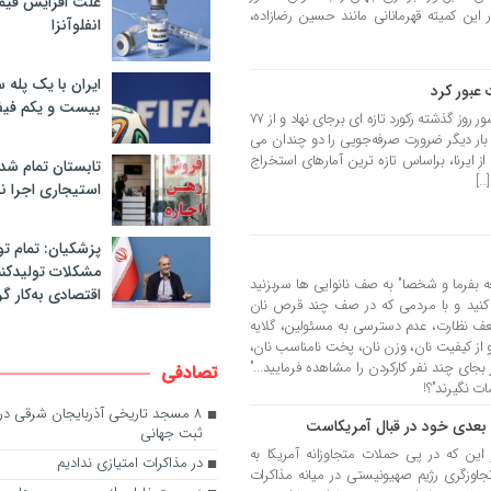
علت افزایش قی
این کمیته قهرمانانی مانند حسین رضازاده،
انفلوآنزا
ایران با یک پله 
بیست و یکم فیف
عجب شیر پرس – میزان مصرف برق کشور روز گذشته رکورد تازه ای برجای نهاد و از ۷۷
 بار دیگر ضرورت صرفه‌جویی را دو چندان می
 ایرنا، براساس تازه ترین آمارهای استخراج
تابستان تمام شد
…]
استیجاری اجرا ن
پزشکیان: تمام تو
مشکلات تولیدکنن
جه بفرما و شخصا" به صف نانوایی ها سربزنید
اقتصادی به‌کار گر
 کنید و با مردمی که در صف چند قرص نان
ضعف نظارت، عدم دسترسی به مسئولین، گلایه
و از کیفیت نان، وزن نان، پخت نامناسب نان،
ای چند نفر کارکردن را مشاهده فرمایید..."
تصادفی
ت نگیرند"؟!
۸ مسجد تاریخی آذربایجان شرقی در
ت بعدی خود در قبال آمریکاست
ثبت جهانی
 این که در پی حملات متجاوزانه آمریکا به
در مذاکرات امتیازی ندادیم
اوزگری رژیم صهیونیستی در میانه مذاکرات