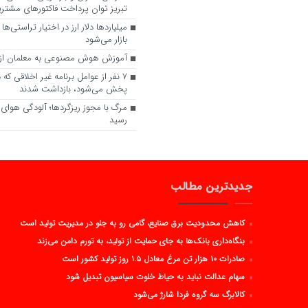
تبریز توان پرداخت فاکتورهای مشتریا
میلیارد‌ها دلار ارز در اختیار تراستی‌ها
بازار می‌شود
آموزش هوش مصنوعی به معلمان از ن
۷ نفر از عوامل برنامه غیر اخلاقی ک
پخش می‌شود، بازداشت شدند
مرگ با مجوز ریزگردها؛ آلودگی هوای ال
رسید
جدیدترین مطالب
کاهش محدودیت برق صنایع، گامی رو به جلو در مدیریت تولید است
بنگاه‌داری بانک‌ها به جای حمایت از تولید، به تورم دامن می‌زند
صادرات ۱۰ هزار تن مرغ معادل ۱.۵ روز تولید کشور است
سهام عدالت نباید به حیاط خلوت سیاسیون تبدیل شود
کالابرگ سه گروه فردا شارژ می‌شود