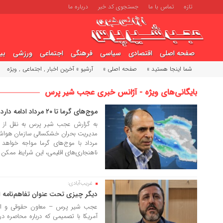
تازه
تماس با ما
جستجوی کد خبر
درباره ما
صفحه اصلی
اقتصادی
سیاسی
فرهنگی
اجتماعی
ورزشی
بی
شما اینجا هستید »
صفحه اصلی »
آرشیو »
آخرین اخبار
,
اجتماعی
,
ویژه
بایگانی‌های ویژه - آژانس خبری عجب شیر پرس
موج‌های گرما تا ۲۰ مرداد ادامه دارد
24 تیر 1405
به گزارش عجب شیر پرس به نقل از تس
مدیریت بحران خشکسالی سازمان هواشناسی 
مرداد با موج‌های گرما مواجه خواهد 
ناهنجاری‌های اقلیمی، این شرایط ممکن اس
غریب‌آبادی:
24 تیر 1405
دیگر چیزی تحت عنوان تفاهم‌نامه اس
عجب شیر پرس – معاون حقوقی و امور 
آمریکا با تصمیمی که درباره محاصره در