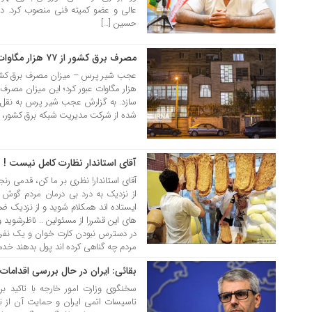
عالی و عضو کمیته فنی منصوب کرد. در 
حسین […]
مصرف برق کشور از ۷۷ هزار مگاوات عبور کرد
08 مرداد 1404
هزار مگاوات عبور کرد؛ این میزان مصرف
سازد. به گزارش عجب شیر پرس به نقل از
شده از شرکت مدیریت شبکه برق کشور، [
آقای استاندار نظارت کامل نیست !
28 تیر 1404
آقای استاندار! نظری بر ما کن، قدمی رن
از نزدیک به درد بی درمان مردم گوش
ایستاده اند همکلام شوید و از نزدیک 
های این قشررا از مسئولین .. ناظرشوید 
در دسترس نبودن کارت خوان و یک نفر بج
مردم چه گناهی کرده اند پول بدهند خدما
بقائی: ایران در حال بررسی اقداما
17 تیر 1404
سخنگوی وزارت امور خارجه با تاکید بر
تاسیسات اتمی ایران و حمایت آن از تج