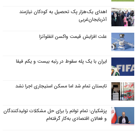
اهدای یک‌هزار پک تحصیل به کودکان نیازمند
آذربایجان‌غربی
علت افزایش قیمت واکسن انفلوآنزا
ایران با یک پله سقوط در رتبه بیست و یکم فیفا
تابستان تمام شد اما مسکن استیجاری اجرا نشد
پزشکیان: تمام توانم را برای حل مشکلات تولیدکنندگان
و فعالان اقتصادی به‌کار گرفته‌ام