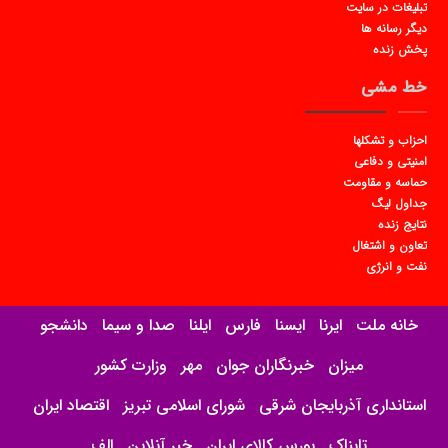
تبلیغات در سایت
دیگر رسانه ها
پخش زنده
خط مشی
احزاب و تشکلها
امنیتی و دفاعی
حماسه و مقاومت
جداول لیگ
نتایج زنده
تعاون و اشتغال
نفت و انرژی
خانه ملت
ایرنا
ایسنا
فارس
ایلنا
صدا و سیما
دانشجو
میزان
خبرنگاران جوان
مهر
وزارت کشور
استانداری آذربایجان شرقی
شورای اسلامی تبریز
اقتصاد ایران
تابناک
بورس کالای ایران
خبر آنلاین
الف