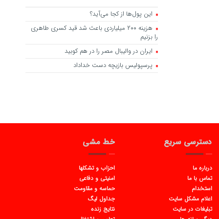
این پول‌ها از کجا می‌آید؟
هزینه ۲۰۰ میلیاردی باعث شد قید کسری طاهری
را بزنیم
ایران در والیبال مصر را در هم کوبید
پرسپولیس بازیچه دست خداداد
دسترسی سریع
خط مشی
درباره ما
احزاب و تشکلها
تماس با ما
امنیتی و دفاعی
استخدام
حماسه و مقاومت
اعلام مشکل سایت
جداول لیگ
تبلیغات در سایت
نتایج زنده