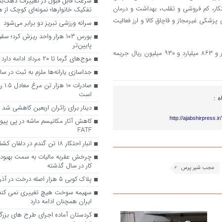
سرعت قابل قبول در تغییرات دهک‌بندی
کار، کم فروشی و تقلب، بهداشت و درمان
تفکیک خانوارها؛ نمونه‌ای کوچک از
زشکی غیرمجاز و قاچاق کالا و ارز فعالیت
سرانه ورزشی تبریز دو برابر می‌شود
بورس ۱۰۳ هزار واحد ریزش کرد؛ 
پایین‌تر
در سال گذشته قاچاقچیان کالا و ارز در این استان به پرداخت بیش از ۱۶ هزار و ۸۶۳ میلیارد و ۹۳۰ میلیون ریال جریمه
موج‌های گرما تا ۲۰ مرداد ادامه دارد
جداسازی یارانه‌ها ملزم به ثبت در س
صادرات
است
ه :
دینار برای زائران اربعین کاهشی شد
http://ajabshirpress.i
کاهش آثار مکانیسم ماشه در پی پیوس
FATF
انبار احتکار ۱۸ تن گندم در دلفان کشف شد
چرخش عقربه مالیات به سمت بهبود
کار در سال گذشته
عجب شیر پرس
پلاک کوبی ۵ هزار اصله درخت در آذربایجان شرقی
سهیمه سوخت هیچ تغییری نمی کند
ایران همچنان ادامه دارد
کردستان آماده‌ اجرای طرح های بزرگ