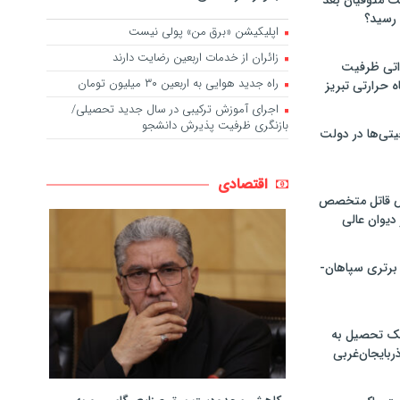
لت متوفیان بعد
اپلیکیشن «برق من» پولی نیست
زائران از خدمات اربعین رضایت دارند
۶۰ مگاواتی ظرفیت
راه جدید هوایی به اربعین ۳۰ میلیون تومان
ه حرارتی تبریز
اجرای آموزش ترکیبی در سال جدید تحصیلی/
بازنگری ظرفیت پذیرش دانشجو
تی‌ها در دولت
اقتصادی
ص قاتل متخصص
یوان عالی
 برتری سپاهان-
پک تحصیل به
ذربایجان‌غربی