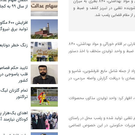
انتقال سهام عدا
طرح‌های نظارتی بر اقلام خوراکی و مواد بهداشتی، ۸۴۰ بطری به میزان
از سال ۹۹ به کجا رسید؟
نواع مواد شوینده تقلبی در تبریز کشف و ضبط و
 از مقام قضایی پلمب شد.
افزایش ۰
تولید برق نیروگا
مدیرکل تعزیرات حکومتی آذربایجان‌شرقی گفت: در راستای اجرای طرح‌های نظارتی بر اقلام خوراکی و مواد بهداشتی، ۸۴۰
زنگ خطر دوتابعی
در تبریز کشف و ضبط و واحد تولیدی متخلف با اخذ دستور
تایید حکم قصا
اد از جمله شامل مایع ظرفشویی، شامپو و
قلب یاسوجی در د
صادی با دریافت گزارش واصله مردمی، در
کشور
تمام گلزنان لیگ‌
تراکتور
داشتی تقلبی بیش از ۳۰ میلیارد ریال است، اظهار کرد: واحد تولیدی مذکور، محصولات
اهدای یک‌هزار 
 تقلبی تولید شده و پلمب محل در راستای
کودکان نیازمند آ
عزیرات حکومتی در این خصوص اغماضی