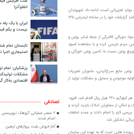
علت افزایش قی
انفلوآنزا
 موارد تعزیراتی است، ادامه داد: شهروندان
در صورت مشاهده هرگونه تخلف بدون نیاز به مراجعه و یا تماس تلفنی می توانند گزارشات خود را در سامانه اینترنتی ۱۳۵
ایران با یک پله 
بیست و یکم فیف
واد خوراکی کالابرگی از جمله شکر، روغن و
ی مردم بازرسی کرده و با مشاهده کمبود
تابستان تمام شد
وزیع روغن نسبت به تامین روغن خوراکی و
استیجاری اجرا ن
پزشکیان: تمام تو
وغن مایع سرخ‌کردنی، ماموران تعزیرات
مشکلات تولیدکنن
ولیه موجودی و مسایل و مشکلات تولید از
اقتصادی به‌کار گر
حضرتی، با اشاره به اینکه در جریان این بازرسی نسبت به تامین شکر به قیمت هر کیلوگرم ۹۶۰ هزار ریال اقدام شد، افزود:
تصادفی
 و اماکن از مشاوران املاک بازدید کردند و
سی لازم را انجام دادند و عمده تخلفات
۲ عنصر عملیاتی گروهک تروریستی من
اعدام شدند
زیراتی تشکیل شد.
آغاز فروش بلیت پروازهای اربعین
نده هایی است که به عهده این سازمان