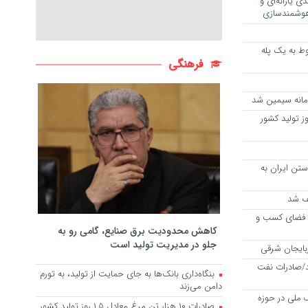
 یارانه‌ای و
 هوشمندسازی
سقوط به یک پله
فرهنگی
امانه سیمین شد
 ۱۰ هزار تن مرغ معادل ۱.۵ روز تولید کشور
تن ایران به
 فضای کسب و
کاهش محدودیت برق صنایع، گامی رو به
جلو در مدیریت تولید است
/صادرات نفت
بنگاه‌داری بانک‌ها به جای حمایت از تولید، به تورم
دامن می‌زند
 ملی در حوزه
صادرات ۱۰ هزار تن مرغ معادل ۱.۵ روز تولید کشور