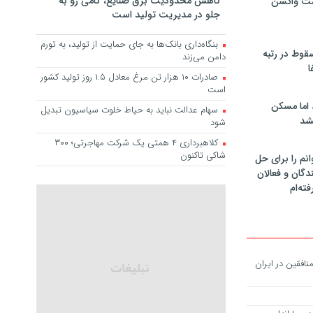
کاهش محدودیت برق صنایع، گامی رو به
مت واکسن
جلو در مدیریت تولید است
بنگاه‌داری بانک‌ها به جای حمایت از تولید، به تورم
سقوط در رتبه
دامن می‌زند
ا
صادرات ۱۰ هزار تن مرغ معادل ۱.۵ روز تولید کشور
است
 اما مسکن
سهام عدالت نباید به حیاط خلوت سیاسیون تبدیل
شد
شود
کلاهبرداری ۴ همتی یک شرکت مهاجرتی؛ ۳۰۰
شاکی تاکنون
انم را برای حل
دگان و فعالان
فته‌ام
افقین در ایران