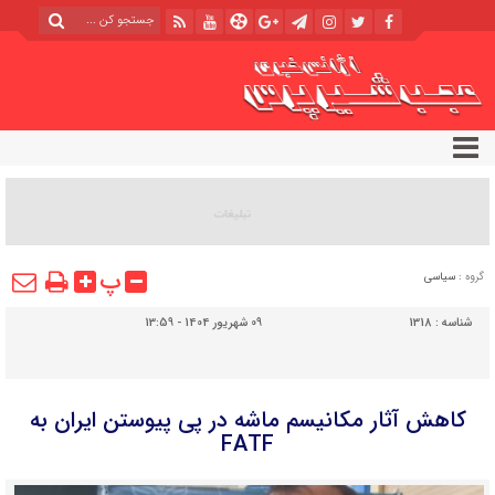
پ
گروه :
سیاسی
شناسه :
1318
09 شهریور 1404 - 13:59
کاهش آثار مکانیسم ماشه در پی پیوستن ایران به
FATF