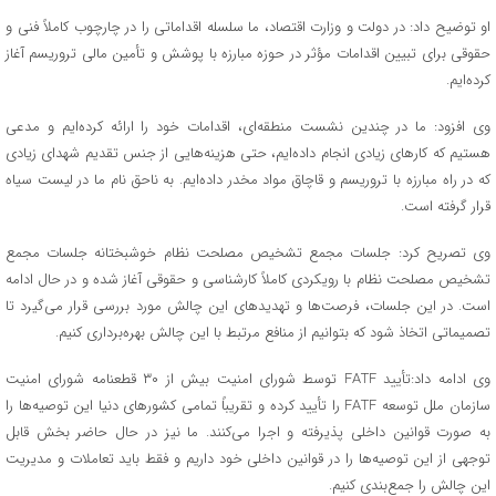
او توضیح داد: در دولت و وزارت اقتصاد، ما سلسله اقداماتی را در چارچوب کاملاً فنی و
حقوقی برای تبیین اقدامات مؤثر در حوزه مبارزه با پوشش و تأمین مالی تروریسم آغاز
کرده‌ایم.
وی افزود: ما در چندین نشست منطقه‌ای، اقدامات خود را ارائه کرده‌ایم و مدعی
هستیم که کارهای زیادی انجام داده‌ایم، حتی هزینه‌هایی از جنس تقدیم شهدای زیادی
که در راه مبارزه با تروریسم و قاچاق مواد مخدر داده‌ایم. به ناحق نام ما در لیست سیاه
قرار گرفته است.
وی تصریح کرد: جلسات مجمع تشخیص مصلحت نظام خوشبختانه جلسات مجمع
تشخیص مصلحت نظام با رویکردی کاملاً کارشناسی و حقوقی آغاز شده و در حال ادامه
است. در این جلسات، فرصت‌ها و تهدیدهای این چالش مورد بررسی قرار می‌گیرد تا
تصمیماتی اتخاذ شود که بتوانیم از منافع مرتبط با این چالش بهره‌برداری کنیم.
وی ادامه داد:تأیید FATF توسط شورای امنیت بیش از ۳۰ قطعنامه شورای امنیت
سازمان ملل توسعه FATF را تأیید کرده و تقریباً تمامی کشورهای دنیا این توصیه‌ها را
به صورت قوانین داخلی پذیرفته و اجرا می‌کنند. ما نیز در حال حاضر بخش قابل
توجهی از این توصیه‌ها را در قوانین داخلی خود داریم و فقط باید تعاملات و مدیریت
این چالش را جمع‌بندی کنیم.