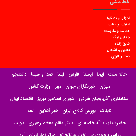
خط مشی
احزاب و تشکلها
امنیتی و دفاعی
حماسه و مقاومت
جداول لیگ
نتایج زنده
تعاون و اشتغال
نفت و انرژی
خانه ملت
ایرنا
ایسنا
فارس
ایلنا
صدا و سیما
دانشجو
میزان
خبرنگاران جوان
مهر
وزارت کشور
استانداری آذربایجان شرقی
شورای اسلامی تبریز
اقتصاد ایران
تابناک
بورس کالای ایران
خبر آنلاین
الف
حضرت آیت الله خامنه ای
دفتر مقام معظم رهبری
دولت
ریاست جمهوری
اخبار وزارتخانه
مرکز آمار ایران
آریا