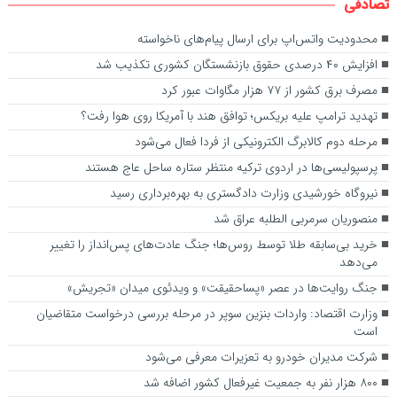
تصادفی
محدودیت واتس‌اپ برای ارسال پیام‌های ناخواسته
افزایش ۴۰ درصدی حقوق بازنشستگان کشوری تکذیب شد
مصرف برق کشور از ۷۷ هزار مگاوات عبور کرد
تهدید ترامپ علیه بریکس؛ توافق هند با آمریکا روی هوا رفت؟
مرحله دوم کالابرگ الکترونیکی از فردا فعال می‌شود
پرسپولیسی‌ها در اردوی ترکیه منتظر ستاره ساحل عاج هستند
نیروگاه خورشیدی وزارت دادگستری به بهره‌برداری رسید
منصوریان سرمربی الطلبه عراق شد
خرید بی‌سابقه طلا توسط روس‌ها؛ جنگ عادت‌های پس‌انداز را تغییر
می‌دهد
جنگ روایت‌ها در عصر «پساحقیقت» و ویدئوی میدان «تجریش»
وزارت اقتصاد: واردات بنزین سوپر در مرحله بررسی درخواست متقاضیان
است
شرکت مدیران خودرو به تعزیرات معرفی می‌شود
۸۰۰ هزار نفر به جمعیت غیرفعال کشور اضافه شد