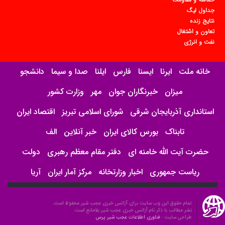
جداول لیگ
نتایج زنده
تعاون و اشتغال
نفت و انرژی
خانه ملت
ایرنا
ایسنا
فارس
ایلنا
صدا و سیما
دانشجو
میزان
خبرنگاران جوان
مهر
وزارت کشور
استانداری آذربایجان شرقی
شورای اسلامی تبریز
اقتصاد ایران
تابناک
بورس کالای ایران
خبر آنلاین
الف
حضرت آیت الله خامنه ای
دفتر مقام معظم رهبری
دولت
ریاست جمهوری
اخبار وزارتخانه
مرکز آمار ایران
آریا
تمام حقوق این وب سایت برای آژانس خبری عجب شیر محفوظ است.
نشر مطالب با ذکر نام آژانس خبری عجب شیر بلامانع است.
طراحی سایت :
فناوری اطلاعات عجب شیر پرس