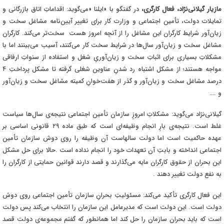
مازیار گیلانی‌نژاد، فعال کارگری،
در گفتگو با «ایلنا
»
می‌گوید: اقداماتِ اتاق بازرگانی و
تمایلات دولت، تأمین اجتماعی و وزارت کار برای تغییر آیین‌نامه مشاغل سخت و
زیان‌آور شرایط کارگران این مشاغل را از آنچه امروز هست سخت‌تر می‌کند. کارگران
مشاغل سخت و زیان‌آور سال‌ها در شرایط سخت کار می‌
کنند، آسیب می‌بینند اما با
مشکلاتِ بسیاری برای اثباتِ سخت و زیان‌آوریِ شغل و استفاده از سنواتِ ارفاقی
مواجه هستند؛ از مشکل اشتباه رد شدنِ عناوین شغلی گرفته تا مشکل پرداختِ ۴
درصد مشاغل سخت و زیان‌آور و گذر از هفت‌خوانِ کمیته مشاغل سخت و زیان‌آور
و
….
گیلانی‌نژاد می‌گوید: مشکلاتِ امروزِ سازمان تأمین اجتماعی نتیجه‌ی سال‌ها سیاست
غلط است. نتیجه‌ی بارِ انجام وظیفه‌ای است که طبق ماده ۲۹ قانونی اساسی بر
عهده حاکمیت است اما دولت سالهاست آن وظیفه را روی دوش سازمان تأمین
اجتماعی انداخته و بابتِ آن تعهدات خود را انجام نداده است
.
حالا برای حل مشکل
این بحران از حقوق کارگران مایه می‌گذارند و قصد دارند قوانین حمایتی از کارگران را
به نفع دولت تغییر دهند
.
این فعال کارگری تأکید می‌کند: مسئولیتِ بحرانِ سازمان تأمین اجتماعی روی دوش
دولت است. این دولت است که مدیرعامل این سازمان را انتخاب می‌کند پس دولت
است که باید بحران سازمان را حل کند اما همانطور که گفتم مجموعه‌ی دولت قصد