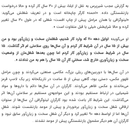
به گزارش عجب شیرپرس به نقل از ایلنا، بیش از ۳۰ سال کار کرده و حالا درخواست
بازنشستگی داده. «احمد» کارگر چاپخانه است و در تعریف شغلش می‌گوید
:
«
لیتوگرافی یا همان مراحل پیش از چاپ افست؛ شغلی که در طول ۳۰ سال تغییر
کرده و حالا شرایطش خیلی با قبل متفاوت است
.»
او می‌گوید
«
:
اوایل دهه ۷۰ که وارد کار شدیم، شغلمان سخت و زیان‌
آور بود و من
بیش از ۱۵ سال در آن شرایط کار کردم و آن سال‌ها روی سلامتی ام اثر گذاشت. ۱۵
سال در شرایط سخت و زیان‌آور کار کردم اما چون بعدها شغل‌مان از وضعیت
سخت و زیان‌آوری خارج شد، سختیِ کارِ آن ۱۵ سال را هم به من ندادند
.»
در آن سال‌ها با دوربین‌های ریلی بزرگ، عکاسی صنعتی می‌کردند و چون مراحل
ظهورِ عکس، دستی بود، گاهی بیش از ۵ ساعت در تاریکخانه زیر یک لامپ قرمز
می‌ماندند و عکس ظاهر می‌کردند. کارگران در آن سال‌ها دائم با داروها و مواد
شیمیایی در ارتباط مستقیم بودند و این مواجهه‌ی مستقیم بر سلامتیِ آن‌ها اثر
می‌گذاشت. این شرایط کار باعث شده بود کارگرانِ لیتوگرافی آن سال‌ها از سنواتِ
ارفاقیِ شغل سخت و زیان‌آور برخوردار و پیش از موعد بازنشست شوند. شغلِ
آن‌ها اما از اواسط دهه ۹۰ تغییر کرد و دیگر آن شغلِ سخت و زیان‌آور سابق نبود و
کارگرانِ آن هم دیگر مشمولِ بازنشستگیِ پیش از موعد نشدند
.