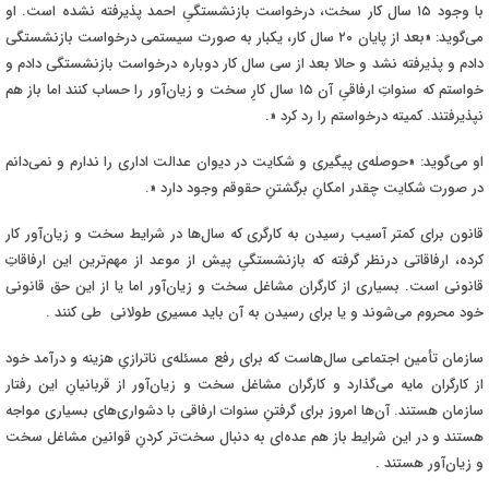
با وجود ۱۵ سال کار سخت، درخواست بازنشستگیِ احمد پذیرفته نشده است. او
می‌گوید: «بعد از پایان ۲۰ سال کار، یکبار به صورت سیستمی درخواست بازنشستگی
دادم و پذیرفته نشد و حالا بعد از سی سال کار دوباره درخواست بازنشستگی دادم و
خواستم که سنواتِ ارفاقیِ آن ۱۵ سال کارِ سخت و زیان‌
آور را حساب کنند اما باز هم
نپذیرفتند. کمیته درخواستم را رد کرد
.»
او می‌گوید: «حوصله‌ی پیگیری و شکایت در دیوان عدالت اداری را ندارم و نمی‌دانم
در صورت شکایت چقدر امکانِ برگشتنِ حقوقم وجود دارد
.»
قانون برای کمتر آسیب رسیدن به کارگری که سال‌ها در شرایط سخت و زیان‌آور کار
کرده، ارفاقاتی درنظر گرفته که بازنشستگیِ پیش از موعد از مهم‌ترین این ارفاقاتِ
قانونی است. بسیاری از کارگران مشاغل سخت و زیان‌آور اما یا از این حق قانونی
خود محروم می‌شوند و یا برای رسیدن به آن باید مسیری طولانی طی کنند
.
سازمان تأمین اجتماعی سال‌هاست که برای رفع مسئله‌ی ناترازیِ هزینه و درآمد خود
از کارگران مایه می‌گذارد و کارگران مشاغل سخت و زیان‌آور از قربانیانِ این رفتار
سازمان هستند. آن‌ها امروز برای گرفتنِ سنوات ارفاقی با دشواری‌های بسیاری مواجه
هستند و در این شرایط باز هم عده‌ای به دنبال سخت‌تر کردنِ قوانین مشاغل سخت
و زیان‌آور هستند
.