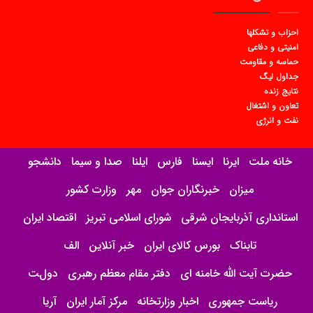
احزاب و تشکلها
امنیتی و دفاعی
حماسه و مقاومت
جداول لیگ
نتایج زنده
تعاون و اشتغال
نفت و انرژی
خانه ملت
ایرنا
ایسنا
فارس
ایلنا
صدا و سیما
دانشجو
میزان
خبرنگاران جوان
مهر
وزارت کشور
استانداری آذربایجان شرقی
شورای اسلامی تبریز
اقتصاد ایران
تابناک
بورس کالای ایران
خبر آنلاین
الف
حضرت آیت الله خامنه ای
دفتر مقام معظم رهبری
دولت
ریاست جمهوری
اخبار وزارتخانه
مرکز آمار ایران
آریا