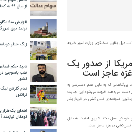
انتقال سهام عدا
از سال ۹۹ به کجا رسید؟
افزایش ۰
تولید برق نیروگا
اعیل بقایی سخنگوی وزارت امور خارجه
زنگ خطر دوتابعی
مریکا از صدور یک
تایید حکم قصا
غزه عاجز است
قلب یاسوجی در د
کشور
د بی‌گناهانی که به دلیل عدم دسترسی به
تمام گلزنان لیگ‌
ز دست می‌دهند افزوده می‌شود.این جنایت
تراکتور
یدترین نمونه‌های نسل کشی در تاریخ بشر
اهدای یک‌هزار 
کودکان نیازمند آ
ای خودش عمل بکند. شورای امنیت به دلیل
 نسل‌کشی در غزه عاجز است.