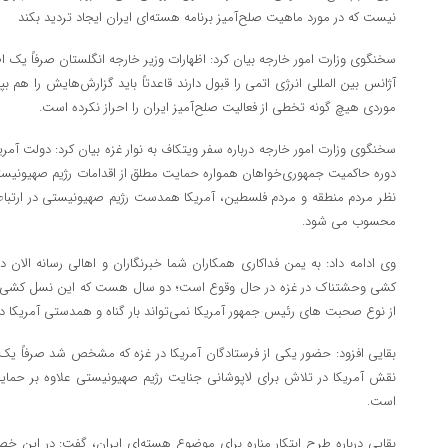
نیست که در مورد ماهیت صلح‌آمیز برنامه هسته‌ای ایران ایجاد تردید بکند
سخنگوی وزارت امور خارجه بیان کرد: اظهارات وزیر خارجه انگلستان صرفاً یک ا
آژانس بین المللی انرژی اتمی را قبول دارند قاعدتاً باید گزارش‌هایش را هم بپ
موردی هیچ گونه تخطی از فعالیت صلح‌آمیز ایران را احراز نکرده است.
سخنگوی وزارت امور خارجه درباره سفر ویتکاف به نوار غزه بیان کرد: دولت آمر
دوره حاکمیت جمهوری‌خواهان همواره حمایت مطلق از اقدامات رژیم صهیونیس
نظر مردم منطقه و مردم فلسطین، آمریکا همدست رژیم صهیونیستی در ارتب
محسوب می شود.
وی ادامه داد: به یمن فداکاری همکاران شما خبرنگاران و اهالی رسانه الان
کشی وحشتناک در غزه در حال وقوع است؛ دو سال هست که این نسل کشی د
از نوع صحبت های رئیس جمهور آمریکا نمی‌تواند بار گناه و همدستی آمریکا در 
بقایی افزود: حضور یکی از فرستادگان آمریکا در غزه که مشخص شد صرفاً
نقش آمریکا در تلاش برای لاپوشانی جنایت رژیم صهیونیستی علاوه بر حمایت
است.
بقایی درباره طرح ابتکار مناره برای موضوع هسته‌ای ایران، گفت: در این خص