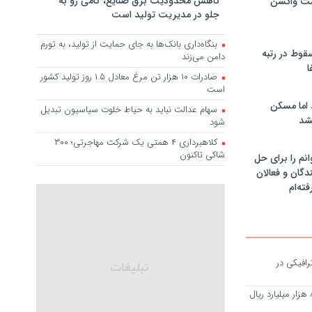
کاهش محدودیت برق صنایع، گامی رو به
مت واکسن
جلو در مدیریت تولید است
بنگاه‌داری بانک‌ها به جای حمایت از تولید، به تورم
سقوط در رتبه
دامن می‌زند
ا
صادرات ۱۰ هزار تن مرغ معادل ۱.۵ روز تولید کشور
است
 اما مسکن
سهام عدالت نباید به حیاط خلوت سیاسیون تبدیل
شد
شود
کلاهبرداری ۴ همتی یک شرکت مهاجرتی؛ ۳۰۰
شاکی تاکنون
انم را برای حل
دگان و فعالان
فته‌ام
عبور ترافیکی در
ارزش تولیدات منطقه آزاد ارس به ۸۲ هزار میلیارد ریال