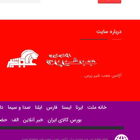
درباره سایت
آژانس عجب شیر پرس …
خانه ملت
ایرنا
ایسنا
فارس
ایلنا
صدا و سیما
دا
بورس کالای ایران
خبر آنلاین
الف
حضرت
تمام حقوق این وب سایت برای آژانس خبری عجب شیر محفوظ است.