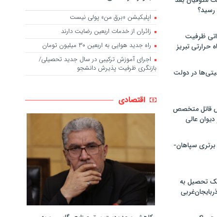
لت متوفیان بعد
اپلیکیشن «برق من» پولی نیست
زائران از خدمات اربعین رضایت دارند
۶۰ مگاواتی ظرفیت
راه جدید هوایی به اربعین ۳۰ میلیون تومان
ه حرارتی تبریز
اجرای آموزش ترکیبی در سال جدید تحصیلی/
بازنگری ظرفیت پذیرش دانشجو
تی‌ها در دولت
اقتصادی
ص قاتل متخصص
یوان عالی
 برتری سپاهان-
پک تحصیل به
ذربایجان‌غربی