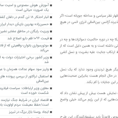
آموزش هوش مصنوعی و امنیت سای
یک ضرورت حیاتی است
ظهار نظر سیاسی و مداخله جویانه است؛ اگر
انبار احتکار ۱۸ تن گندم در دلفان کشف شد
ذیرند.آژانس بین‌المللی انرژی اتمی در هیچ
حسین‌زاده بهترین بازیکن دیدار ایرا
ویزیت رایگان در مناطق عشایر نشین
قیمت ۱۰۹۶ قلم دارو اصلاح شد
یکا چه در دوره حاکمیت دموکرات‌ها و چه در
موتورسواری بانوان؛ واقعیتی که از ق
تی داشته است و به همین دلیل است که از
می‌کند
اط ارتکاب جنایت علیه بشریت و نسل کشی
وزیر کشور: برخی اختیارات دولت به اس
شد
واریز سود سهام عدالت همزمان با ع
 دیگر هیچ تردیدی وجود ندارد که یک نسل
ر حال انجام هست بنابراین صحبت‌هایی
استقبال تراکتور از بررسی پرونده های
بین‌المللی
این جنایات را کم بکند.
معاون وزیر ارتباطات: سیاست فیلتری
شکست خورده است
 یک نمایش هست بیش از پیش نشان داد که
‌هایی که از این رژیم می‌کند خیلی واضح
اقتصاد ایران در شرایط جنگ نیازمند 
است/حفظ معیشت مردم اولویت با
ایجاد روستا بازار بزرگ در تبریز
وص قاعدتاً باید پیشنهادکنندگان این طرح