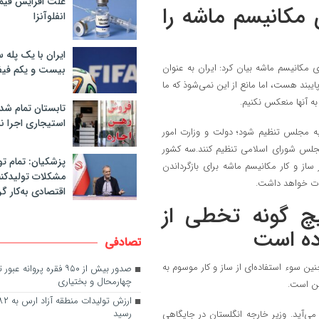
علت افزایش قی
مکانیسم ماشه را
انفلوآنزا
ایران با یک پله 
روج ایران از NPT در صورت فعال سازی مکانیسم ماشه بیان کرد: ایران به عنوان
بیست و یکم فیف
بند هست، اما مانع از این نمی‌شوذ که ما
ه آنها منعکس نکنیم.
تابستان تمام شد
استیجاری اجرا ن
وبه مجلس تنظیم شود؛ دولت و وزارت امور
 مجلس شورای اسلامی تنظیم کنند.سه کشور
پزشکیان: تمام تو
ساز و کار مکانیسم ماشه برای بازگرداندن
مشکلات تولیدکنن
بعات خواهد داشت.
اقتصادی به‌کار گر
یچ گونه تخطی از
رده است
تصادفی
نین سوء استفاده‌ای از ساز و کار موسوم به
صدور بیش از ۹۵۰ فقره پروانه 
چهارمحال و بختیاری
شن است.
رسید
اون گروسی طی ۱۰ روز آینده به تهران می‌آید. وزیر خارجه انگلستان در جایگاهی