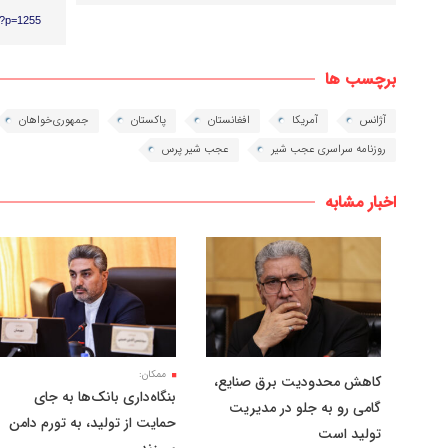
r/?p=1255
برچسب ها
آژانس
آمریکا
افغانستان
پاکستان
جمهوری‌خواهان
روزنامه سراسری عجب شیر
عجب شیر پرس
اخبار مشابه
ممکان:
کاهش محدودیت برق صنایع،
بنگاه‌داری بانک‌ها به جای
گامی رو به جلو در مدیریت
حمایت از تولید، به تورم دامن
تولید است