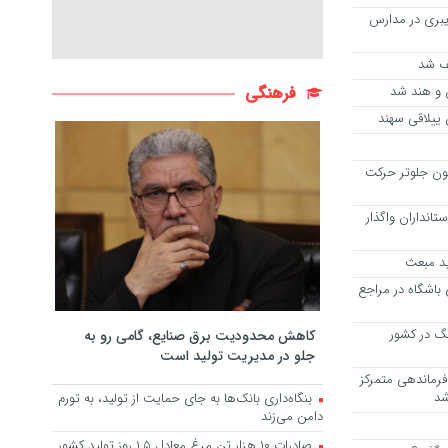
بری در مدارس
ن و هند شد
فرهنگی
 ییلاقی سهند
انون جلوتر حرکت
تانداران واگذار
ید مبعث
 باشگاه در مراجع
نگ در کشور
کاهش محدودیت برق صنایع، گامی رو به
جلو در مدیریت تولید است
فرماندهی متمرکز
شد
بنگاه‌داری بانک‌ها به جای حمایت از تولید، به تورم
دامن می‌زند
صادرات ۱۰ هزار تن مرغ معادل ۱.۵ روز تولید کشور