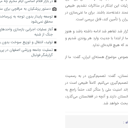
در بازار اقلام اساسی ایام محرم چه می
ات این ابتکار در مذاکرات نشدیم. طبیعی
دستور پزشکیان به عراقچی برای مذاک
بوده، اصحاب اندیشمند دغدغه‌مند باشند. برای ما غنی‌سازی در
توسعه پایدار بدون توجه به زیرساخ
ان را تأمین کند، قابل بررسی است.
محقق نمی‌شود
آغاز عملیات اجرایی بازسازی واحد‌ها
استانبول برگزار شد تفاهم شد ادامه داشته باشد و هنوز
جنگ از شنبه
ز ابتدا با جدیت وارد هر روندی شدیم و
تولید، انتقال و توزیع سوخت بدون وق
 که هیچ فایده‌ای ندارد.
تسلیت جامعه ورزشی اصفهان در پی
گزارشگر فوتبال
ان، قطر و عربستان در خصوص موضوع هسته‌ای ایران، گفت: ما از
ستان، گفت: تصمیم‌گیری در به رسمیت
یم‌گیری می‌کنیم. کاملاً طبیعی است در
 امنیت ملی را متأثر کند، حتماً راجع به
تان دارند و آنچه در افغانستان می‌گذرد،
ر بحث خواهد شد.
ه :