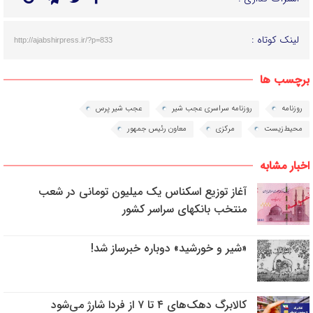
لینک کوتاه :
http://ajabshirpress.ir/?p=833
برچسب ها
روزنامه
روزنامه سراسری عجب شیر
عجب شیر پرس
محیط‌زیست
مرکزی
معاون رئیس جمهور
اخبار مشابه
آغاز توزیع اسکناس یک میلیون تومانی در شعب
منتخب بانکهای سراسر کشور
«شیر و خورشید» دوباره خبرساز شد!
کالابرگ دهک‌های ۴ تا ۷ از فردا شارژ می‌شود