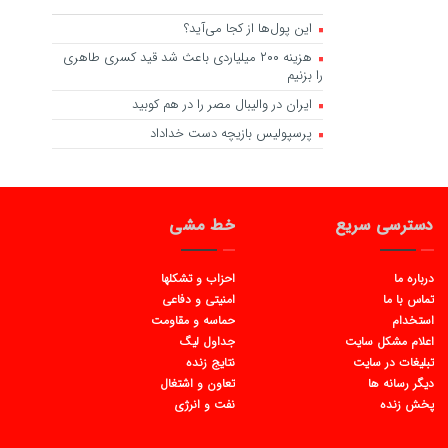
این پول‌ها از کجا می‌آید؟
هزینه ۲۰۰ میلیاردی باعث شد قید کسری طاهری
را بزنیم
ایران در والیبال مصر را در هم کوبید
پرسپولیس بازیچه دست خداداد
دسترسی سریع
خط مشی
درباره ما
احزاب و تشکلها
تماس با ما
امنیتی و دفاعی
استخدام
حماسه و مقاومت
اعلام مشکل سایت
جداول لیگ
تبلیغات در سایت
نتایج زنده
دیگر رسانه ها
تعاون و اشتغال
پخش زنده
نفت و انرژی