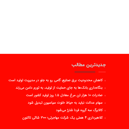
جدیدترین مطالب
کاهش محدودیت برق صنایع، گامی رو به جلو در مدیریت تولید است
بنگاه‌داری بانک‌ها به جای حمایت از تولید، به تورم دامن می‌زند
صادرات ۱۰ هزار تن مرغ معادل ۱.۵ روز تولید کشور است
سهام عدالت نباید به حیاط خلوت سیاسیون تبدیل شود
کالابرگ سه گروه فردا شارژ می‌شود
کلاهبرداری ۴ همتی یک شرکت مهاجرتی؛ ۳۰۰ شاکی تاکنون