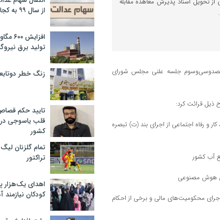
انتقال سهام عدا
 از تحویل اسناد پذیرش معاهده مقابله
از سال ۹۹ به کجا رسید؟
افزایش ۰
تولید برق نیروگا
یکصدوسی‌وسوم جلسه علنی مجلس شورای
زنگ خطر دوتابعی
ح ذیل قرائت کرد:
تایید حکم قصا
قلب یاسوجی در د
 و رفاه اجتماعی از اجرای بند (ت) تبصره
کشور
تمام گلزنان لیگ‌
ع آب کشور
تراکتور
ملی هوش مصنوعی
اهدای یک‌هزار 
کودکان نیازمند آ
جرای محکومیت‌های مالی و برخی از احکام