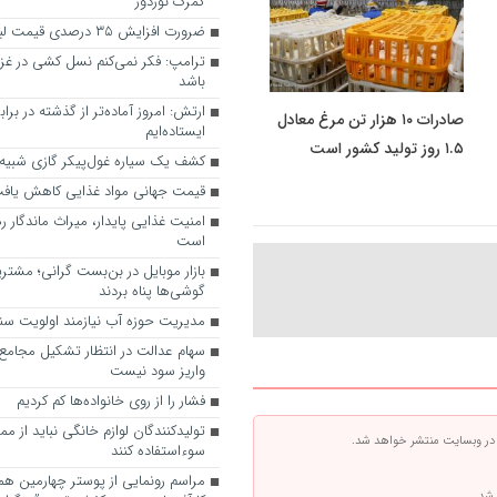
گمرک نوردوز
ضرورت افزایش ۳۵ درصدی قیمت لبنیات در بازار
ترامپ: فکر نمی‌کنم نسل کشی در غزه 
باشد
ارتش: امروز آماده‌تر از گذشته در برا
صادرات ۱۰ هزار تن مرغ معادل
ایستاده‌ایم
۱.۵ روز تولید کشور است
کشف یک سیاره غول‌پیکر گازی شبیه 
قیمت جهانی مواد غذایی کاهش یاف
امنیت غذایی پایدار، میراث ماندگار ر
است
بازار موبایل در بن‌بست گرانی؛ مشتری
گوشی‌ها پناه بردند
مدیریت حوزه آب نیازمند اولویت 
سهام عدالت در انتظار تشکیل مجامع؛ 
واریز سود نیست
فشار را از روی خانواده‌ها کم کردیم
تولیدکنندگان لوازم خانگی نباید از م
 در وبسایت منتشر خواهد شد.
سوءاستفاده کنند
مراسم رونمایی از پوستر چهارمین هم
 شد.