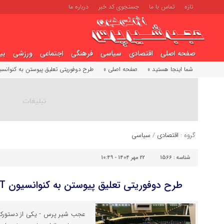
تازه
تماس با ما
جستجوی کد خبر
درباره ما
صفحه اصلی
اقتصادی
سیاسی
فرهنگی
اجتماعی
ورزشی
بی
شما اینجا هستید »
صفحه اصلی »
طرح دوفوریتی تعلیق پیوستن به کنوانسیون CFT در دستورکار
گروه :
اقتصادی
/
سیاسی
شناسه :
1566
22 مهر 1404 - 10:49
طرح دوفوریتی تعلیق پیوستن به کنوانسیون CFT در دستورکار مجلس
عجب شیر پرس - یکی از دستورکار