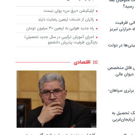
لت متوفیان بعد
اپلیکیشن «برق من» پولی نیست
زائران از خدمات اربعین رضایت دارند
۶۰ مگاواتی ظرفیت
راه جدید هوایی به اربعین ۳۰ میلیون تومان
ه حرارتی تبریز
اجرای آموزش ترکیبی در سال جدید تحصیلی/
بازنگری ظرفیت پذیرش دانشجو
تی‌ها در دولت
اقتصادی
ص قاتل متخصص
یوان عالی
 برتری سپاهان-
پک تحصیل به
ذربایجان‌غربی