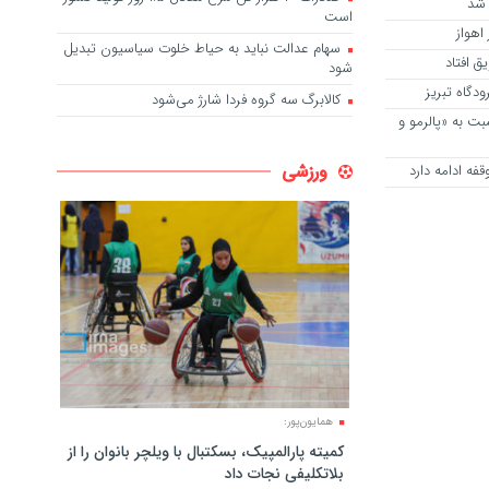
 شد
است
اهواز
سهام عدالت نباید به حیاط خلوت سیاسیون تبدیل
ق افتاد
شود
دگاه تبریز
کالابرگ سه گروه فردا شارژ می‌شود
ت به «پالرمو و
ورزشی
فه ادامه دارد
همایون‌پور:
کمیته پارالمپیک، بسکتبال با ویلچر بانوان را از
بلاتکلیفی نجات داد