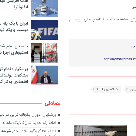
علت افزایش قی
انفلوآنزا
ش معاهده مقابله با تامین مالی تروریسم
ایران با یک پله 
بیست و یکم فیف
تابستان تمام شد
ه :
استیجاری اجرا ن
http://ajabshirpress.i
پزشکیان: تمام تو
مشکلات تولیدکنن
اقتصادی به‌کار گر
رس
کنوانسیون CFT
تصادفی
پزشکیان: دوران یکجانبه‌گرایی در دن
اعلام رقم جدید شارژ کالابرگ ماهانه
کشف ۴۵ کیلوگرم ماده مخدر شیش