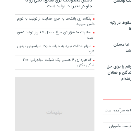
کاهش محدودیت برق صنایع، گامی رو به
مت واکسن
جلو در مدیریت تولید است
بنگاه‌داری بانک‌ها به جای حمایت از تولید، به تورم
سقوط در رتبه
دامن می‌زند
ا
صادرات ۱۰ هزار تن مرغ معادل ۱.۵ روز تولید کشور
است
 اما مسکن
سهام عدالت نباید به حیاط خلوت سیاسیون تبدیل
شد
شود
کلاهبرداری ۴ همتی یک شرکت مهاجرتی؛ ۳۰۰
شاکی تاکنون
انم را برای حل
دگان و فعالان
فته‌ام
یا به سرآمده است
ه توسط مأموران