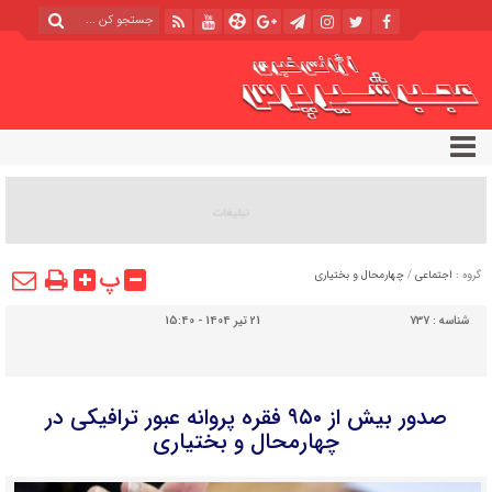
پ
گروه :
اجتماعی
/
چهارمحال و بختیاری
شناسه :
737
21 تیر 1404 - 15:40
صدور بیش از ۹۵۰ فقره پروانه عبور ترافیکی در
چهارمحال و بختیاری