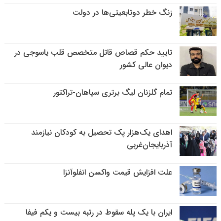
زنگ خطر دوتابعیتی‌ها در دولت
تایید حکم قصاص قاتل متخصص قلب یاسوجی در
دیوان عالی کشور
تمام گلزنان لیگ‌ برتری سپاهان-تراکتور
اهدای یک‌هزار پک تحصیل به کودکان نیازمند
آذربایجان‌غربی
علت افزایش قیمت واکسن انفلوآنزا
ایران با یک پله سقوط در رتبه بیست و یکم فیفا