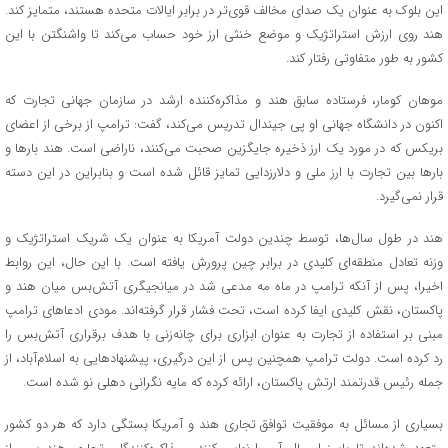
این بلوک به عنوان یک صدای مخالف قوی‌تر در برابر ایالات متحده هستند، متمایز کند.
هند روی ارزش استراتژیک و موضع خنثی ارز خود حساب می‌کند تا واشنگتن با این
کشور به طور متفاوتی رفتار کند.
موهان کومار، فرستاده سابق هند و مذاکره‌کننده ارشد در سازمان جهانی تجارت که
اکنون در دانشگاه جهانی او پی جیندال تدریس می‌کند، گفت: ترامپ از برخی از اعضای
بریکس که در مورد یک ارز ذخیره جایگزین صحبت می‌کنند، ناراضی است. هند بارها و
بارها بین تجارت با ارز ملی و دلارزدایی تمایز قائل شده است و بنابراین در این دسته
قرار نمی‌گیرد.
هند در طول سال‌ها، توسط چندین دولت آمریکا به عنوان یک شریک استراتژیک و
وزنه تعادل منطقه‌ای کلیدی در برابر چین پرورش یافته است. با این حال، این روابط
اخیرا، پس از آنکه ترامپ در ماه مه مدعی شد در میانجیگری آتش‌بس میان هند و
پاکستان، نقش کلیدی ایفا کرده است، تحت فشار قرار گرفته‌اند. مودی ادعاهای ترامپ
مبنی بر استفاده از تجارت به عنوان ابزاری برای چانه‌زنی با هدف برقراری آتش‌بس را
رد کرده است. دولت ترامپ همچنین پس از این درگیری، پیشنهادهایی به اسلام‌آباد، از
جمله رئیس قدرتمند ارتش پاکستان، ارائه کرده که مایه نگرانی دهلی نو شده است.
بسیاری از مسائل به موفقیت توافق تجاری هند و آمریکا بستگی دارد که هر دو کشور