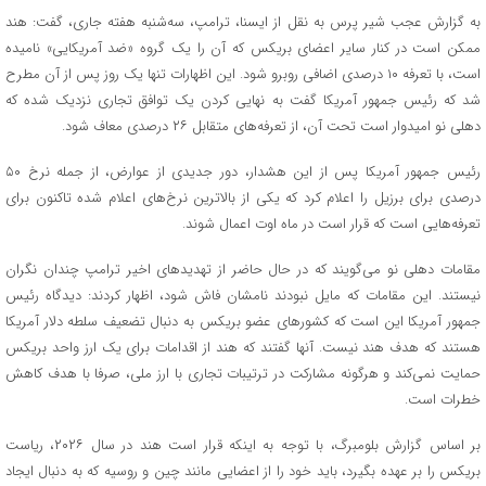
به گزارش عجب شیر پرس به نقل از ایسنا، ترامپ، سه‌شنبه هفته جاری، گفت: هند
ممکن است در کنار سایر اعضای بریکس که آن را یک گروه «ضد آمریکایی» نامیده
است، با تعرفه ۱۰ درصدی اضافی روبرو شود. این اظهارات تنها یک روز پس از آن مطرح
شد که رئیس جمهور آمریکا گفت به نهایی کردن یک توافق تجاری نزدیک شده که
دهلی نو امیدوار است تحت آن، از تعرفه‌های متقابل ۲۶ درصدی معاف شود.
رئیس جمهور آمریکا پس از این هشدار، دور جدیدی از عوارض، از جمله نرخ ۵۰
درصدی برای برزیل را اعلام کرد که یکی از بالاترین نرخ‌های اعلام شده تاکنون برای
تعرفه‌هایی است که قرار است در ماه اوت اعمال شوند.
مقامات دهلی نو می‌گویند که در حال حاضر از تهدیدهای اخیر ترامپ چندان نگران
نیستند. این مقامات که مایل نبودند نامشان فاش شود، اظهار کردند: دیدگاه رئیس
جمهور آمریکا این است که کشورهای عضو بریکس به دنبال تضعیف سلطه دلار آمریکا
هستند که هدف هند نیست. آنها گفتند که هند از اقدامات برای یک ارز واحد بریکس
حمایت نمی‌کند و هرگونه مشارکت در ترتیبات تجاری با ارز ملی، صرفا با هدف کاهش
خطرات است.
بر اساس گزارش بلومبرگ، با توجه به اینکه قرار است هند در سال ۲۰۲۶، ریاست
بریکس را بر عهده بگیرد، باید خود را از اعضایی مانند چین و روسیه که به دنبال ایجاد