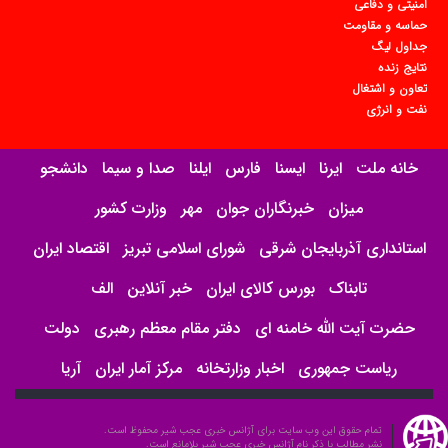
امنیتی و دفاعی
حماسه و مقاومت
جداول لیگ
نتایج زنده
تعاون و اشتغال
نفت و انرژی
خانه ملت
ایرنا
ایسنا
فارس
ایلنا
صدا و سیما
دانشجو
میزان
خبرنگاران جوان
مهر
وزارت کشور
استانداری آذربایجان شرقی
شورای اسلامی تبریز
اقتصاد ایران
تابناک
بورس کالای ایران
خبر آنلاین
الف
حضرت آیت الله خامنه ای
دفتر مقام معظم رهبری
دولت
ریاست جمهوری
اخبار وزارتخانه
مرکز آمار ایران
آریا
تمام حقوق این وب سایت برای آژانس خبری عجب شیر محفوظ است.
نشر مطالب با ذکر نام آژانس خبری عجب شیر بلامانع است.