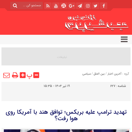
پ
گروه :
آخرین اخبار
/
بین الملل
/
سیاسی
شناسه :
627
19 تیر 1404 - 15:35
تهدید ترامپ علیه بریکس؛ توافق هند با آمریکا روی
هوا رفت؟