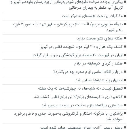
پیگیری پرونده سرقت داروهای شیمی‌درمانی از بیمارستان ولیعصر تبریز و
تزریق آب مقطر به بیماران سرطانی
مذاکرات بر بحث هسته‌ای متمرکز است
بدرقه میلیونی مردم/ اقامه نماز بر پیکرهای مطهر شهدا با حضور ۳ فرزند
رهبر شهید
سکته مغزی تتلو صحت ندارد
کشف یک هزار و ۱۲۰ لیتر مواد شوینده تقلبی در تبریز
ایران در فهرست ۲۰ مقصد برتر گردشگری جهان قرار گرفت
هشدار گرمای کم‌سابقه در ایلام
در بازار اقلام اساسی ایام محرم چه می‌گذرد؟
اصفهان پنجشنبه‌ها تعطیل شد
تعطیل نیست؛ نه شنبه‌ها ، نه چهارشنبه‌ها نه یک هفته
کلاهبرداری با کیسه‌های برنج/۲ تن برنج تقلبی کشف شد
جداسازی یارانه‌ها ملزم به ثبت در سامانه سیمین شد
پزشکیان: با هرگونه احتکار و گرانفروشی به‌صورت جدی و قاطع برخورد
خواهد شد
دستور رسمی آزادی اسرای فلسطینی صادر شده است