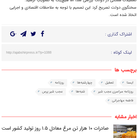
تعطیلات هفتگی در دولت بررسی شد، اما هیچ‌یک به تصویب نرسید
.
سخنگوی دولت تصریح کرد: این تصمیم با توجه به ملاحظات اقتصادی و اجرایی
اتخاذ شده است
.
اشتراک گذاری :
لینک کوتاه :
http://ajabshirpress.ir/?p=1088
برچسب ها
ایسنا
تعطیل
چهارشنبه‌ها
روزنامه
روزنامه سراسری عجب شیر
شنبه‌ها
عجب شیر پرس
فاطمه مهاجرانی
اخبار مشابه
صادرات ۱۰ هزار تن مرغ معادل ۱.۵ روز تولید کشور است