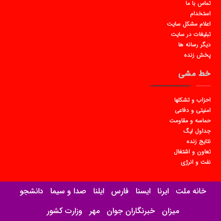
تماس با ما
استخدام
اعلام مشکل سایت
تبلیغات در سایت
دیگر رسانه ها
پخش زنده
خط مشی
احزاب و تشکلها
امنیتی و دفاعی
حماسه و مقاومت
جداول لیگ
نتایج زنده
تعاون و اشتغال
نفت و انرژی
خانه ملت
ایرنا
ایسنا
فارس
ایلنا
صدا و سیما
دانشجو
میزان
خبرنگاران جوان
مهر
وزارت کشور