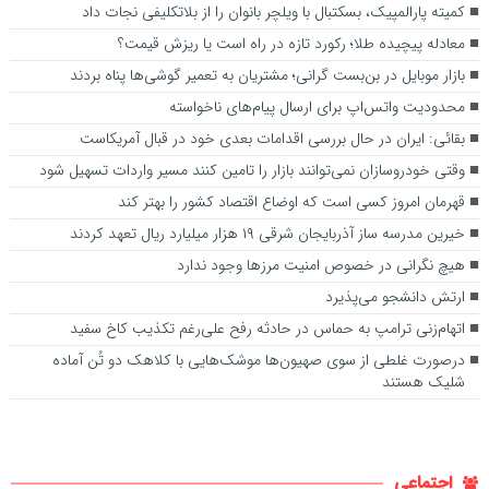
کمیته پارالمپیک، بسکتبال با ویلچر بانوان را از بلاتکلیفی نجات داد
معادله پیچیده طلا؛ رکورد تازه در راه است یا ریزش قیمت؟
بازار موبایل در بن‌بست گرانی؛ مشتریان به تعمیر گوشی‌ها پناه بردند
محدودیت واتس‌اپ برای ارسال پیام‌های ناخواسته
بقائی: ایران در حال بررسی اقدامات بعدی خود در قبال آمریکاست
وقتی خودروسازان نمی‌توانند بازار را تامین کنند مسیر واردات تسهیل شود
قهرمان امروز کسی است که اوضاع اقتصاد کشور را بهتر کند
خیرین مدرسه ساز آذربایجان شرقی ۱۹ هزار میلیارد ریال تعهد کردند
هیچ نگرانی در خصوص امنیت مرزها وجود ندارد
ارتش دانشجو می‌پذیرد
اتهام‌زنی ترامپ به حماس در حادثه رفح علی‌رغم تکذیب کاخ سفید
درصورت غلطی از سوی صهیون‌ها موشک‌هایی با کلاهک دو تُن آماده
شلیک هستند
اجتماعی