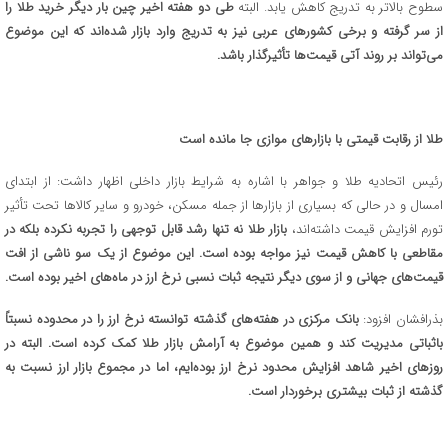
سطوح بالاتر به تدریج کاهش یابد. البته
طی دو هفته اخیر چین بار دیگر خرید طلا را
از سر گرفته و برخی کشورهای عربی نیز به تدریج وارد بازار شده‌اند که این موضوع
می‌تواند بر روند آتی قیمت‌ها تأثیرگذار باشد
.
طلا از رقابت قیمتی با بازارهای موازی جا مانده است
رئیس اتحادیه طلا و جواهر با اشاره به شرایط بازار داخلی اظهار داشت: از ابتدای
امسال و در حالی که بسیاری از بازارها از جمله مسکن، خودرو و سایر کالاها تحت تأثیر
تورم افزایش قیمت داشته‌اند،
بازار طلا نه تنها رشد قابل توجهی را تجربه نکرده بلکه در
مقاطعی با کاهش قیمت نیز مواجه بوده است. این موضوع از یک سو ناشی از افت
قیمت‌های جهانی و از سوی دیگر نتیجه ثبات نسبی نرخ ارز در ماه‌های اخیر بوده است
.
بذرافشان افزود:
بانک مرکزی در هفته‌های گذشته توانسته نرخ ارز را در محدوده نسبتاً
باثباتی مدیریت کند و همین موضوع به آرامش بازار طلا کمک کرده است. البته در
روزهای اخیر شاهد افزایش محدود نرخ ارز بوده‌ایم، اما در مجموع بازار ارز نسبت به
گذشته از ثبات بیشتری برخوردار است
.