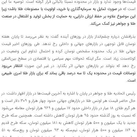
قیمت‌ها وجود ندارد و بازار در محدوده نسبتاً باثباتی قرار گرفته است. توصیه ما این
است که
در صورت تمایل به سرمایه‌گذاری یا خرید، اولویت با مصنوعات طلا باشد؛ زیرا
این موضوع علاوه بر حفظ ارزش دارایی، به حمایت از بخش تولید و اشتغال در صنعت
طلا و جواهر نیز کمک می‌کند
.
بذرافشان درباره چشم‌انداز بازار در روزهای آینده گفت: به نظر می‌رسد تا پایان هفته
نوسان قابل توجهی در بازارهای جهانی و داخلی رخ ندهد. طی روزهای اخیر قیمت
جهانی طلا در یک محدوده مشخص نوسان کرده و احتمال تداوم این وضعیت در
کوتاه‌مدت زیاد است. مگر اینکه تحولات مهم سیاسی یا اقتصادی در سطح بین‌المللی
رخ دهد که بتواند بر بازارهای جهانی اثر بگذارد. در غیر این صورت
انتظار می‌رود
نوسانات قیمت در محدوده یک تا سه درصد باقی بماند که برای بازار طلا امری طبیعی
است
.
رئیس اتحادیه طلا و جواهر در پایان با اشاره به آخرین قیمت‌ها در بازار اظهار داشت: در
حال حاضر قیمت هر اونس طلا در بازارهای جهانی حدود چهار هزار و ۳۰۹ دلار است و
هر گرم طلای ۱۸ عیار در بازار داخلی حدود ۱۷ میلیون و ۹۶۹ هزار تومان معامله می‌شود
که نسبت به روز گذشته حدود ۹۵ هزار تومان کاهش داشته است. همچنین سکه طرح
جدید با یک میلیون و ۵۰۰ هزار تومان کاهش به ۱۸۱ میلیون تومان، سکه طرح قدیم
به ۱۷۶ میلیون و ۵۰۰ هزار تومان، نیم‌سکه به ۹۳ میلیون تومان و ربع‌سکه به ۵۱