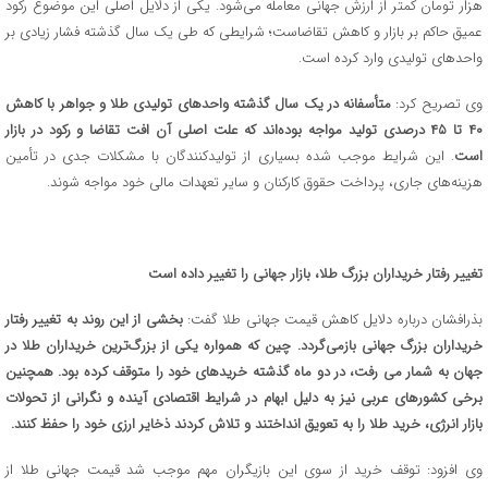
هزار تومان کمتر از ارزش جهانی معامله می‌شود. یکی از دلایل اصلی این موضوع رکود
عمیق حاکم بر بازار و کاهش تقاضاست؛ شرایطی که طی یک سال گذشته فشار زیادی بر
واحدهای تولیدی وارد کرده است.
وی تصریح کرد:
متأسفانه در یک سال گذشته واحدهای تولیدی طلا و جواهر با کاهش
۴۰ تا ۴۵ درصدی تولید مواجه بوده‌اند که علت اصلی آن افت تقاضا و رکود در بازار
است
. این شرایط موجب شده بسیاری از تولیدکنندگان با مشکلات جدی در تأمین
هزینه‌های جاری، پرداخت حقوق کارکنان و سایر تعهدات مالی خود مواجه شوند.
تغییر رفتار خریداران بزرگ طلا، بازار جهانی را تغییر داده است
بذرافشان درباره دلایل کاهش قیمت جهانی طلا گفت:
بخشی از این روند به تغییر رفتار
خریداران بزرگ جهانی بازمی‌گردد. چین که همواره یکی از بزرگ‌ترین خریداران طلا در
جهان به شمار می رفت، در دو ماه گذشته خریدهای خود را متوقف کرده بود. همچنین
برخی کشورهای عربی نیز به دلیل ابهام در شرایط اقتصادی آینده و نگرانی از تحولات
بازار انرژی، خرید طلا را به تعویق انداختند و تلاش کردند ذخایر ارزی خود را حفظ کنند
.
وی افزود: توقف خرید از سوی این بازیگران مهم موجب شد قیمت جهانی طلا از