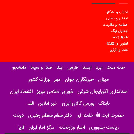
احزاب و تشکلها
امنیتی و دفاعی
حماسه و مقاومت
جداول لیگ
نتایج زنده
تعاون و اشتغال
نفت و انرژی
خانه ملت
ایرنا
ایسنا
فارس
ایلنا
صدا و سیما
دانشجو
میزان
خبرنگاران جوان
مهر
وزارت کشور
استانداری آذربایجان شرقی
شورای اسلامی تبریز
اقتصاد ایران
تابناک
بورس کالای ایران
خبر آنلاین
الف
حضرت آیت الله خامنه ای
دفتر مقام معظم رهبری
دولت
ریاست جمهوری
اخبار وزارتخانه
مرکز آمار ایران
آریا