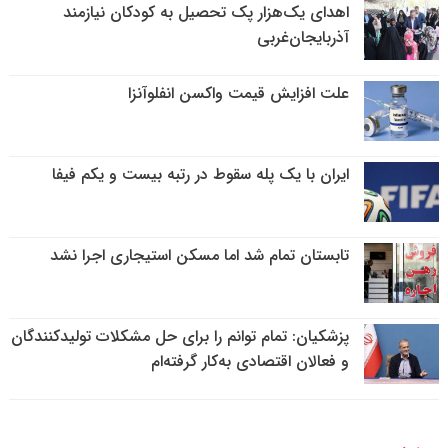
اهدای یک‌هزار پک تحصیل به کودکان نیازمند
آذربایجان‌غربی
علت افزایش قیمت واکسن انفلوآنزا
ایران با یک پله سقوط در رتبه بیست و یکم فیفا
تابستان تمام شد اما مسکن استیجاری اجرا نشد
پزشکیان: تمام توانم را برای حل مشکلات تولیدکنندگان
و فعالان اقتصادی به‌کار گرفته‌ام