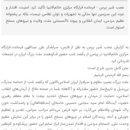
عجب شیر پرس - فرمانده قرارگاه مرکزی خاتم‌الانبیا تأکید کرد: امنیت، اقتدار و
عزت این سرزمین تنها متکی به تجهیزات و توان نظامی نیست، بلکه بر پشتوانه
عظیم مردمی، ایمان انقلابی و پیوند ناگسستنی ملت، ولایت و نیروهای مسلح
استوار است.
به گزارش عجب شیر پرس به نقل از فارس، سرلشکر علی عبداللهی فرمانده قرارگاه
مرکزی خاتم‌الانبیا در پیامی از یکصد شب حضور شکوهمند ملت بزرگ ایران در تجمعات
قدردانی کرد.
متن کامل بدین شرح است:
بسم الله الرحمن الرحیم
ملت بزرگ، بصیر، مقاوم و سرافراز ایران اسلامی؛اکنون که یکصد شب از حماسه سترگ،
بی‌بدیل و تاریخ‌ساز حضور مقتدرانه و آگاهانه شما در صحنه دفاع از آرمان‌های انقلاب
اسلامی، حمایت از میدان و نیروهای مسلح، تجدید بیعت با مقام معظم رهبری
حضرت آیت‌الله امام سید مجتبی حسینی خامنه‌ای (مدظله‌العالی) و پاسداشت خون
پاک شهدای والامقام می‌گذرد، بر خود فرض می‌دانم مراتب سپاس، تقدیر و تعظیم
خویش و آحاد رزمندگان اسلام در نیروهای مسلح کشور را در برابر این نمایش عظیم
وحدت ملی، انسجام مردمی و اقتدار تمدن‌ساز ابراز نمایم.این حضور پرشکوه و کم‌نظیر