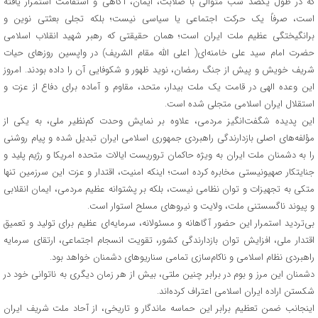
که در طول یکصد شب متوالی با صلابت، ایمان، آگاهی و استقامت استمرار یافته
است، صرفاً یک حرکت اجتماعی یا سیاسی نیست؛ بلکه تجلی بعثتی نوین و
برانگیختگی عظیم ملت ایران است؛ همان حقیقتی که رهبر شهید انقلاب اسلامی
حضرت امام سید علی خامنه‌ای( اعلی الله مقام الشریف) در واپسین روزهای حیات
شریف خویش و پیش از جنگ رمضان، نوید ظهور و شکوفایی آن را داده بودند. امروز
این وعده الهی در قامت یک ملت بیدار، متحد، مقاوم و آماده برای دفاع از عزت و
استقلال ایران اسلامی متجلی شده است.
این پدیده شگفت‌انگیز مردمی، علاوه بر نمایش وحدت کم‌نظیر ملی، به یکی از
مؤلفه‌های اصلی بازدارندگی راهبردی جمهوری اسلامی ایران تبدیل شده و پیام روشنی
را به دشمنان ملت ایران به ویژه حاکمان تروریست ایالات متحده امریکا و رژیم پلید و
جنایتکار صهیونیستی مخابره کرده است؛ اینکه امنیت، اقتدار و عزت این سرزمین تنها
متکی به تجهیزات و توان نظامی نیست، بلکه بر پشتوانه عظیم مردمی، ایمان انقلابی
و پیوند ناگسستنی ملت، ولایت و نیروهای مسلح استوار است.
بی‌تردید استمرار این حضور آگاهانه و مسئولانه، سرمایه‌ای عظیم برای تولید و تعمیق
اقتدار ملی، افزایش توان بازدارندگی کشور، تقویت انسجام اجتماعی، ارتقای سرمایه
راهبردی نظام اسلامی و ناکام‌سازی تمامی سناریوهای دشمنان خواهد بود.
دشمنان این مرز و بوم در برابر چنین ملتی، بیش از هر زمان دیگری به ناتوانی خود در
شکستن اراده ایران اسلامی اعتراف کرده‌اند.
اینجانب ضمن تعظیم برابر این حماسه ماندگار و تاریخی، از آحاد ملت شریف ایران