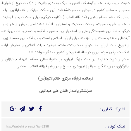
دعوت می‌نماید تا همان‌گونه که تاکنون با لبیک به ندای ولایت و درک صحیح از شرایط
خطیر و حساس کشور در میدان حضور داشته‌اند، این حرکت مبارک و افتخارآفرین را تا
زمانی که مقام معظم رهبری (مد ظله العالی ) تکلیف دیگری برای ملت تعیین فرمایند،
با همان شور، بصیرت، وحدت، صلابت و استواری ادامه دهند.امروز بیش از هر زمان
دیگر، حفظ این همبستگی ملی و استمرار این حضور باشکوه و تمدنی، تضمین‌کننده
آینده‌ای مقتدر، مستقل و عزتمند برای ایران اسلامی است و بی‌شک این صفحه زرین
از تاریخ ملت ایران، به عنوان نماد بعثت ملت، تجدید حیات انقلابی و نمایش اراده
شکست‌ناپذیر مردم ایران در حافظه تاریخی کشور ماندگار خواهد شد.
سلام و درود خداوند بر ملت بزرگ ایران، بر خانواده‌های معظم شهدا، جانبازان و
ایثارگران، بر رزمندگان سرافراز نیروهای مسلح و بر رهبر فرزانه انقلاب اسلامی.
فرمانده قرارگاه مرکزی خاتم‌الانبیا(ص)
سرلشکر پاسدار خلبان علی عبداللهی
اشتراک گذاری :
لینک کوتاه :
http://ajabshirpress.ir/?p=2198