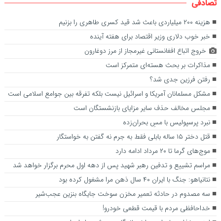
تصادفی
هزینه ۲۰۰ میلیاردی باعث شد قید کسری طاهری را بزنیم
خبر خوب دلاری وزیر اقتصاد برای هفته آینده
خروج اتباع افغانستانی غیرمجاز از مرز دوغارون
مذاکرات بر بحث هسته‌ای متمرکز است
رفتن فرزین جدی شد؟
مشکل مسلمانان آمریکا و اسرائیل نیست بلکه تفرقه بین جوامع اسلامی است
مجلس مخالف حذف سایر مزایای بازنشستگان است
نبرد پرسپولیس با مسِ بحران‌زده
قتل دختر ۱۵ ساله بابلی فقط به جرم نه گفتن به خواستگار
موج‌های گرما تا ۲۰ مرداد ادامه دارد
مراسم تشییع و تدفین رهبر شهید پس از دهه اول محرم برگزار خواهد شد
نتانیاهو: جنگ با ایران ۴۰ سال ذهن مرا مشغول کرده بود
سه مصدوم در حادثه تعمیر مخزن سوخت جایگاه بنزین عجب‌شیر
خداحافظی مردم با قیمت قطعی خودرو!