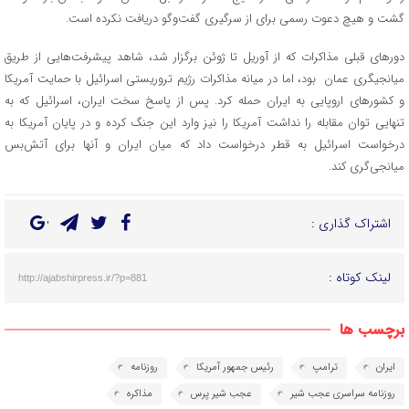
گشت و هیچ دعوت رسمی برای از سرگیری گفت‌و‌گو دریافت نکرده است.
دور‌های قبلی مذاکرات که از آوریل تا ژوئن برگزار شد، شاهد پیشرفت‌هایی از طریق
میانجیگری عمان بود، اما در میانه مذاکرات رژیم تروریستی اسرائیل با حمایت آمریکا
و کشورهای اروپایی به ایران حمله کرد. پس از پاسخ سخت ایران، اسرائیل که به
تنهایی توان مقابله را نداشت آمریکا را نیز وارد این جنگ کرده و در پایان آمریکا به
درخواست اسرائیل به قطر درخواست داد که میان ایران و آنها برای آتش‌بس
میانجی‌گری کند.
اشتراک گذاری :
لینک کوتاه :
http://ajabshirpress.ir/?p=881
برچسب ها
ایران
ترامپ
رئیس جمهور آمریکا
روزنامه
روزنامه سراسری عجب شیر
عجب شیر پرس
مذاکره