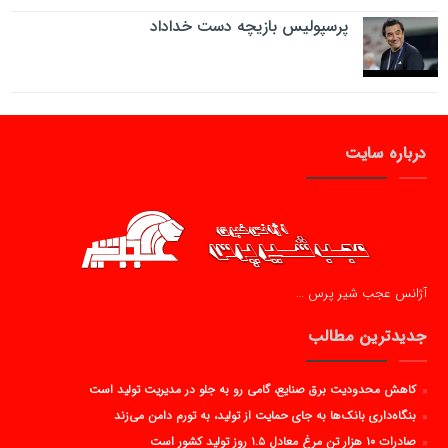
پرسپولیس بازیچه دست خداداد
درباره سایت
آژانس عجب شیر پرس …
جدیدترین مطالب
کاهش محدودیت برق صنایع، گامی رو به جلو در مدیریت تولید است
بنگاه‌داری بانک‌ها به جای حمایت از تولید، به تورم دامن می‌زند
صادرات ۱۰ هزار تن مرغ معادل ۱.۵ روز تولید کشور است