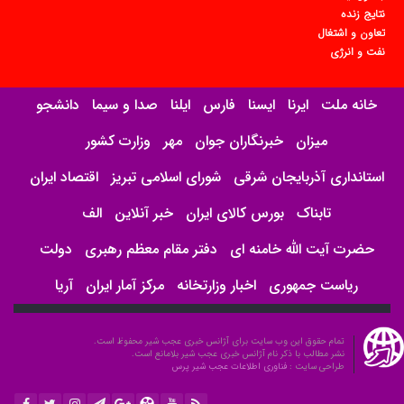
نتایج زنده
تعاون و اشتغال
نفت و انرژی
خانه ملت
ایرنا
ایسنا
فارس
ایلنا
صدا و سیما
دانشجو
میزان
خبرنگاران جوان
مهر
وزارت کشور
استانداری آذربایجان شرقی
شورای اسلامی تبریز
اقتصاد ایران
تابناک
بورس کالای ایران
خبر آنلاین
الف
حضرت آیت الله خامنه ای
دفتر مقام معظم رهبری
دولت
ریاست جمهوری
اخبار وزارتخانه
مرکز آمار ایران
آریا
تمام حقوق این وب سایت برای آژانس خبری عجب شیر محفوظ است.
نشر مطالب با ذکر نام آژانس خبری عجب شیر بلامانع است.
طراحی سایت :
فناوری اطلاعات عجب شیر پرس