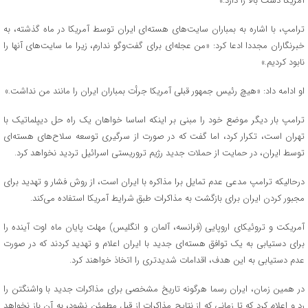
آمریکا دست بالا را دارد.»
ترامپ، با اشاره به بمباران سایت‌های هسته‌ای ایران توسط آمریکا در ماه گذشته، به
خبرنگاران مجددا ادعا کرد: «من عجله‌ای برای گفت‌و‌گو ندارم، زیرا ما سایت‌های آنها را
نابود کردیم.»
او ادامه داد: «هیچ رئیس جمهور قبلی آمریکا جرأت بمباران ایران را مانند من نداشت.»
ترامپ بار دیگر موضع خود را مبنی بر اینکه اساسا خواهان یک راه حل دیپلماتیک با
تهران است، تکرار کرد، اما گفت که در صورت از سرگیری توسعه سلاح‌های هسته‌ای
توسط ایران، در حمایت از حملات جدید رژیم تروریستی اسرائیل تردید نخواهد کرد.
درحالیکه ترامپ مدعی عدم تمایل برا مذاکره با ایران است، از روش فشار و تهدید برای
مجبور کردن ایران برای بازگشت به مذاکرات طبق شرایط آمریکا استفاده می‌کند.
آمریکت و تروئیکای اروپایی (فرانسه، آلمان و انگلیس) مهلت پایان ماه اوت آینده را
برای دستیابی به یک توافق هسته‌ای جدید با ایران اعلام و تهدید کردند که در صورت
عدم دستیابی به این هدف، اقدامات شدیدتری را اتخاذ خواهند کرد.
در همین زمان، ایران رسما هرگونه تاریخ مشخصی برای مذاکرات جدید با واشنگتن را
رد و اعلام کرد که تا زمانی که از نتایج مذاکرات از قبل مطمئن نشود، به آن باز نخواهد