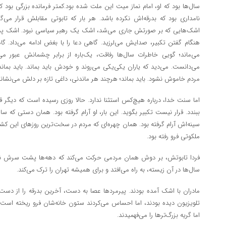
سال‌ها بود که او، امام نماز میت این ملت شده بود.کمتر فرمانده بزرگی بود ک
نامداری بود که بدرقه‌اش نکرده باشد. هر بار که تابوتی مقابلش قرار می
اشک‌هایی که بر صورتش جاری می‌شد، اشک یک رهبر سیاسی نبود. اشک پدری 
هنگام گفتن تکبیر، صدایش می‌لرزید. گاهی دعا را با بغض ادامه می‌داد. 
می‌ماند؛ گویی خاطرات سال‌ها رفاقت، یک‌باره از برابر چشمانش عبور می‌ک
می‌دانست. می‌دید که یاران یکی‌یکی می‌روند و خودش باید بماند. باید بماند ت
مردم خاموش نشود. باید بماند؛ هرچند هر ماندنی، داغی تازه بر دلش می‌نشاند
اما سنت خدا، درباره هیچ‌کس استثنا ندارد. حالا روزی رسیده است که دیگر قر
ببندد. قرار نیست تکبیر بگوید. این بار، او آرام گرفته بود. همان دستی که سا
سینه‌اش آرام گرفته بود. همان چهره‌ای که مردم در سخت‌ترین روزهای این کشو
ملکوتی فرو رفته بود.
فردا تابوتش، بر دوش همان مردمی حرکت می‌کند که دهه‌ها پشت سرش نماز
سال‌ها در آن زیسته، به راه می‌افتد و برای همیشه تهران را ترک می‌کند.
مادران با اشک آمده بودند. پیرمردها عصا به دست، آخرین بدرقه را از دست ند
تلویزیون دیده بودند، اما احساس می‌کردند ستون خانه‌شان فرو ریخته است.ک
اما گریه بزرگ‌ترها را می‌فهمیدند.