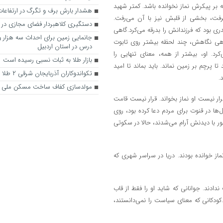
ه بر پیکرش نماز نخوانده باشد. کمتر شهید
هشدار بارش برف و تگرگ در ارتفاعات
‌گرفت، بخشی از قلبش نیز با آن می‌رفت.
دستگیری کلاهبردار فضای مجازی در 
بود که فرزندانش را بدرقه می‌کرد.گاهی
گاهی نگاهش، چند لحظه بیشتر روی تابوت
درس در استان اردبیل
رد. او، بیشتر از همه، معنای تنهایی را
بازار طلا به ثبات نسبی رسیده است
ا پرچم بر زمین نماند. باید بماند تا امید
تکواندوکاران آذربایجان شرقی ۲ طلا گرفتند
.
مولدسازی کفاف ساخت مسکن ملی را
ار نیست او نماز بخواند. قرار نیست قامت
ل‌ها در قنوت برای مردم دعا کرده بود، روی
ر با دیدنش آرام می‌شدند، حالا در سکوتی
 خوانده بودند. دریا در سراسر شهری که
ادند. جوانانی که شاید او را فقط از قاب
ودکانی که معنای سیاست را نمی‌دانستند،