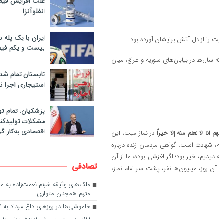
علت افزایش قی
انفلوآنزا
ایران با یک پله 
 را از دل آتش برایشان آورده بود.
بیست و یکم فیف
 سال‌ها در بیابان‌های سوریه و عراق، میان
تابستان تمام شد
استیجاری اجرا ن
پزشکیان: تمام تو
مشکلات تولیدکنن
اقتصادی به‌کار گر
لهم انا لا نعلم منه إلا خیراً
در نماز میت، این
، شهادت است. گواهی مردمان زنده درباره
دیم، خیر بود؛ اگر لغزشی بوده، ما از آن
تصادفی
 روز، میلیون‌ها نفر، پشت سر امام نماز،
ملک‌های وثیقه شبنم نعمت‌زاده به م
متهم همچنان متواری
خاموشی‌ها در روزهای داغ مرداد به ۴ ساعت رسید