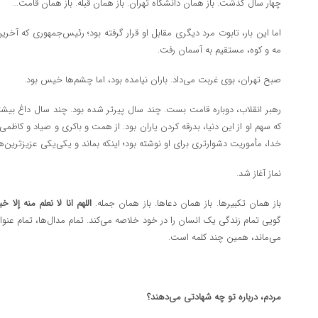
چهار سال گذشت. باز همان دانشگاه تهران. باز همان قبله. باز همان قامت…
اما این بار، تابوت مرد دیگری مقابل او قرار گرفته بود؛ رئیس‌جمهوری که آخر
مه و کوه، مستقیم به آسمان رفت.
صبح تهران، بوی غربت می‌داد. باران نیامده بود، اما چشم‌ها خیس بود.
رهبر انقلاب، دوباره قامت بست. چند سال پیرتر شده بود. چند سال داغ بیشت
که سهم او از این دنیا، بدرقه کردن یاران بود. از همت و باکری و صیاد و کاظمی
خدا، مأموریت دشوارتری برای او نوشته بود؛ اینکه بماند و یکی‌یکی عزیزترین‌ها
نماز آغاز شد.
باز همان تکبیرها. باز همان دعاها. باز همان جمله.
اللهم انا لا نعلم منه إلا خیر
گویی تمام زندگی یک انسان را در خود خلاصه می‌کند. تمام مدال‌ها، تمام عنوان‌
می‌ماند، همین چند کلمه است.
مردم، درباره تو چه شهادتی می‌دهند؟