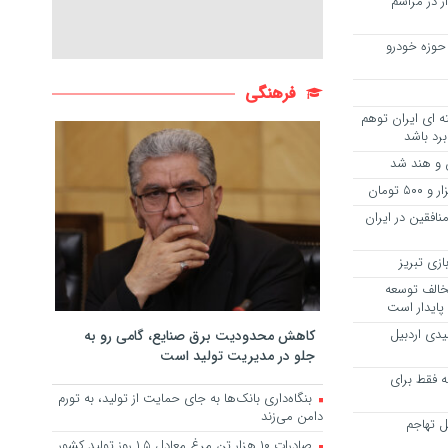
۵۴ هزار عزادار در مراسم
حوزه خودرو
فرهنگی
ه ای ایران توهم
برد باشد
ن و هند شد
افقین در ایران
زی تبریز
الف توسعه
پایدار است
یدی اردبیل
کاهش محدودیت برق صنایع، گامی رو به
جلو در مدیریت تولید است
ه فقط برای
بنگاه‌داری بانک‌ها به جای حمایت از تولید، به تورم
دامن می‌زند
ل تهاجم
صادرات ۱۰ هزار تن مرغ معادل ۱.۵ روز تولید کشور