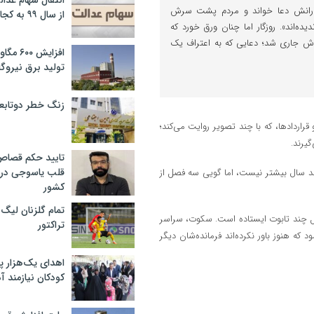
انتقال سهام عدا
ارانش دعا خواند و مردم پشت سرش
از سال ۹۹ به کجا رسید؟
یده‌اند». روزگار اما چنان ورق خورد که
دش جاری شد؛ دعایی که به اعتراف یک
افزایش ۰
تولید برق نیروگا
زنگ خطر دوتابعی
قراردادها، که با چند تصویر روایت می‌کند؛
یرند.
تایید حکم قصا
قلب یاسوجی در د
چند سال بیشتر نیست، اما گویی سه فصل از
کشور
تمام گلزنان لیگ‌
ل چند تابوت ایستاده است. سکوت، سراسر
تراکتور
 که هنوز باور نکرده‌اند فرمانده‌شان دیگر
اهدای یک‌هزار 
کودکان نیازمند آ