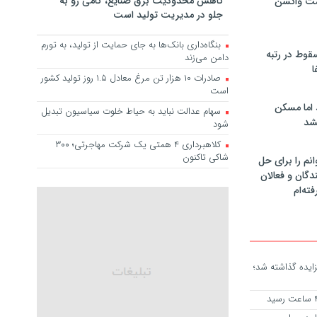
کاهش محدودیت برق صنایع، گامی رو به
مت واکسن
جلو در مدیریت تولید است
بنگاه‌داری بانک‌ها به جای حمایت از تولید، به تورم
سقوط در رتبه
دامن می‌زند
ا
صادرات ۱۰ هزار تن مرغ معادل ۱.۵ روز تولید کشور
است
 اما مسکن
سهام عدالت نباید به حیاط خلوت سیاسیون تبدیل
شد
شود
کلاهبرداری ۴ همتی یک شرکت مهاجرتی؛ ۳۰۰
شاکی تاکنون
انم را برای حل
دگان و فعالان
فته‌ام
زایده گذاشته شد؛