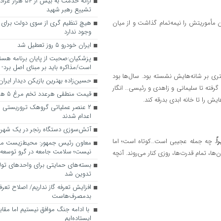
ارائه خدمت به بیش از 
تشییع رهبر شهید
ین مأموریتش را نیمه‌تمام گذاشت و از میان
هیچ تنظیم گری از سوی دولت برای 
وجود ندارد
ایران خودرو ۵ روز تعطیل شد
پزشکیان:صحبت از پایان برنامه هست
است/مذاکره باید بر مبنای اصل برد- 
ری بر شانه‌هایش نشسته بود. سال‌ها بود
حسین‌زاده بهترین بازیکن دیدار ایرا
 گرفته تا سلیمانی و زاهدی و رئیسی… انگار
قیمت منطقی هرعدد تخم مرغ ۵ هزار و ۵۰۰ تومان
یش را تا خانه ابدی بدرقه کند.
۲ عنصر عملیاتی گروهک تروریستی من
اعدام شدند
آتش‌سوزی دستگاه رنجر در یک شهربا
اً
.
چه جمله عجیبی است…کوتاه است؛ اما
معاون رئیس جمهور: محیط‌زیست مخ
نیست؛ سلامت جامعه در گرو توسعه 
ها، تمام قدرت‌ها، روزی کنار می‌روند. آنچه
بسته‌های حمایتی برای واحدهای تول
تدوین شد
افزایش تعرفه گاز نداریم/ اصلاح تعرف
بدمصرف‌هاست
با ادامه جنگ موافق نیستیم اما مقاب
ایستاده‌ایم