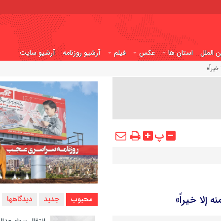
ن الملل
استان ها
عکس
فیلم
آرشیو روزنامه
آرشیو سایت
خیراً»
پ
ه إلا خیراً»
محبوب
جدید
دیدگاهها