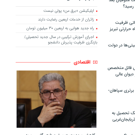
لت متوفیان بعد
اپلیکیشن «برق من» پولی نیست
زائران از خدمات اربعین رضایت دارند
۶۰ مگاواتی ظرفیت
راه جدید هوایی به اربعین ۳۰ میلیون تومان
ه حرارتی تبریز
اجرای آموزش ترکیبی در سال جدید تحصیلی/
بازنگری ظرفیت پذیرش دانشجو
تی‌ها در دولت
اقتصادی
ص قاتل متخصص
یوان عالی
 برتری سپاهان-
پک تحصیل به
ذربایجان‌غربی